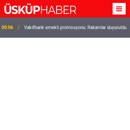
00:06
Vakıfbank emekli promosyonu: Rakamlar duyuruldu
Gözde oldu! Hem köy hem mahalle hayatı iç içe!
19:21
İzmir'deki doğal semt