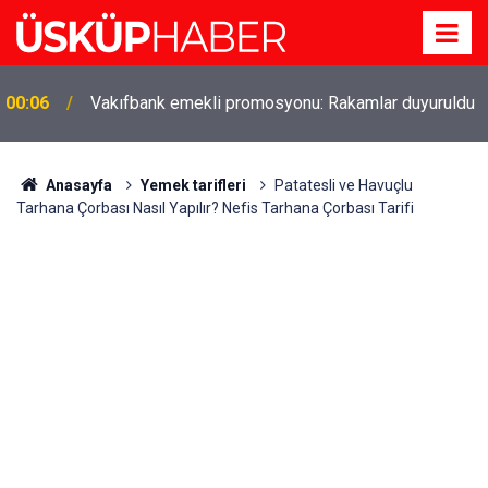
00:06
Vakıfbank emekli promosyonu: Rakamlar duyuruldu
Gözde oldu! Hem köy hem mahalle hayatı iç içe!
19:21
İzmir'deki doğal semt
Anasayfa
Yemek tarifleri
Patatesli ve Havuçlu
Tarhana Çorbası Nasıl Yapılır? Nefis Tarhana Çorbası Tarifi