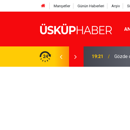
Manşetler
Günün Haberleri
Arşiv
S
AN
Rakamlar duyuruldu
24
19:21
Gözde o