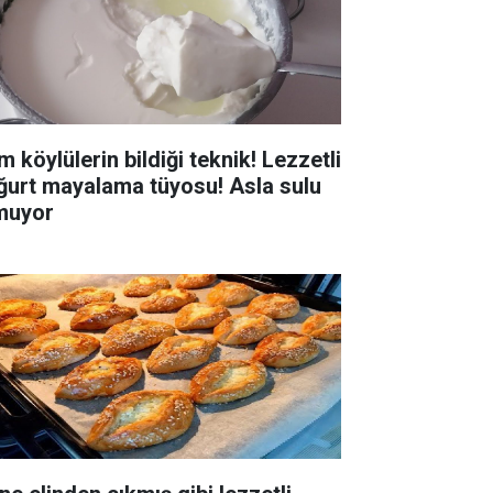
 köylülerin bildiği teknik! Lezzetli
ğurt mayalama tüyosu! Asla sulu
muyor