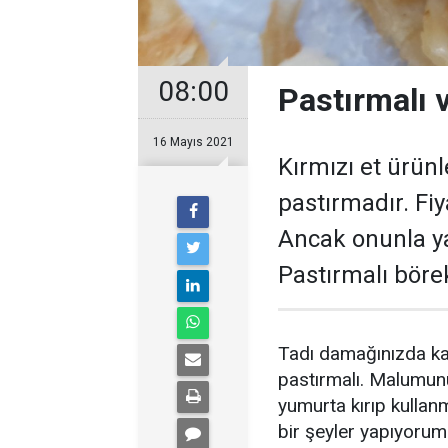
08:00
Pastırmalı v
16 Mayıs 2021
Kırmızı et ürünl
pastırmadır. Fi
Ancak onunla ya
Pastırmalı börek 
Tadı damağınızda kal
pastırmalı. Malumunu
yumurta kırıp kulla
bir şeyler yapıyorum