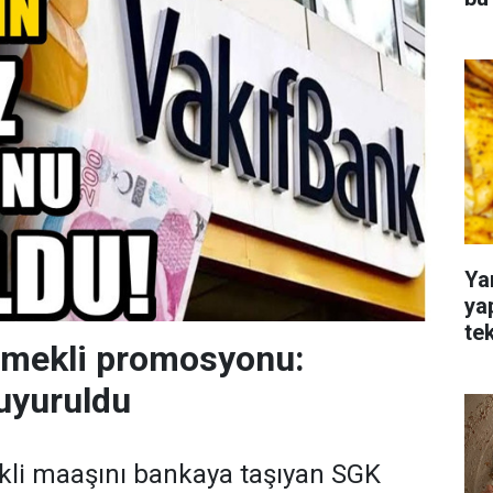
Ya
ya
te
emekli promosyonu:
uyuruldu
kli maaşını bankaya taşıyan SGK