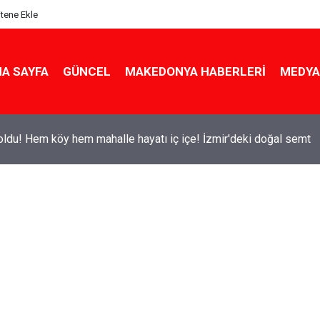
itene Ekle
A SAYFA
GÜNCEL
MAKEDONYA HABERLERI
MEDYA
ldu! Hem köy hem mahalle hayatı iç içe! İzmir'deki doğal semt