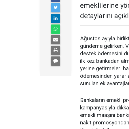
emeklilerine y
detaylarını açıkl
Ağustos ayıyla birl
gündeme gelirken, V
destek ödemesini du
ilk kez bankadan alm
yerine getirmeleri 
ödemesinden yararl
sunulan ek avantajlar
Bankaların emekli p
kampanyasıyla dikkat
emekli maaşını banka
nakit promosyondan y