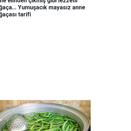
ne elinden çıkmış gibi lezzetli
ğaça... Yumuşacık mayasız anne
ğaçası tarifi