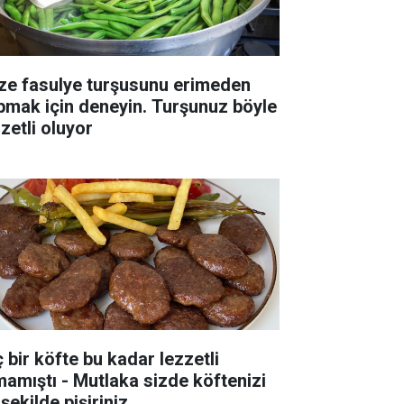
ze fasulye turşusunu erimeden
pmak için deneyin. Turşunuz böyle
zetli oluyor
ç bir köfte bu kadar lezzetli
mamıştı - Mutlaka sizde köftenizi
şekilde pişiriniz