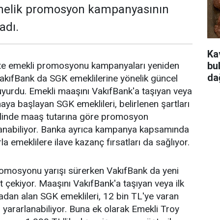
önelik promosyon kampanyasının
adı.
Ka
bu
ikte emekli promosyonu kampanyaları yeniden
da
akıfBank da SGK emeklilerine yönelik güncel
yurdu. Emekli maaşını VakıfBank'a taşıyan veya
aya başlayan SGK emeklileri, belirlenen şartları
halinde maaş tutarına göre promosyon
anabiliyor. Banka ayrıca kampanya kapsamında
la emeklilere ilave kazanç fırsatları da sağlıyor.
romosyonu yarışı sürerken VakıfBank da yeni
 çekiyor. Maaşını VakıfBank'a taşıyan veya ilk
dan alan SGK emeklileri, 12 bin TL'ye varan
ararlanabiliyor. Buna ek olarak Emekli Troy