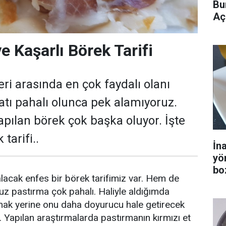
Bu
Aç
e Kaşarlı Börek Tarifi
eri arasında en çok faydalı olanı
yatı pahalı olunca pek alamıyoruz.
pılan börek çok başka oluyor. İşte
tarifi..
İn
yö
bo
acak enfes bir börek tarifimiz var. Hem de
z pastırma çok pahalı. Haliyle aldığımda
nmak yerine onu daha doyurucu hale getirecek
. Yapılan araştırmalarda pastırmanın kırmızı et