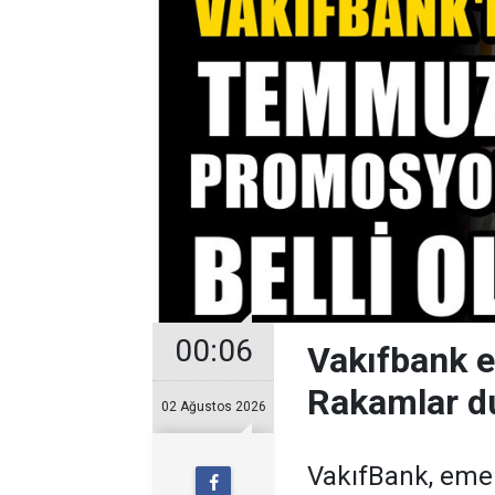
00:06
Vakıfbank 
Rakamlar d
02 Ağustos 2026
VakıfBank, eme