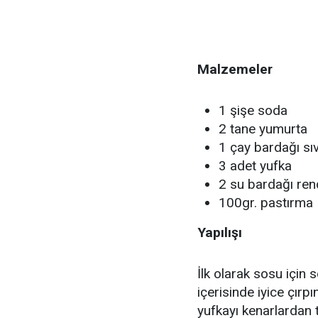
Malzemeler
1 şişe soda
2 tane yumurta
1 çay bardağı sıv
3 adet yufka
2 su bardağı ren
100gr. pastırma
Yapılışı
İlk olarak sosu için 
içerisinde iyice çırpı
yufkayı kenarlardan t