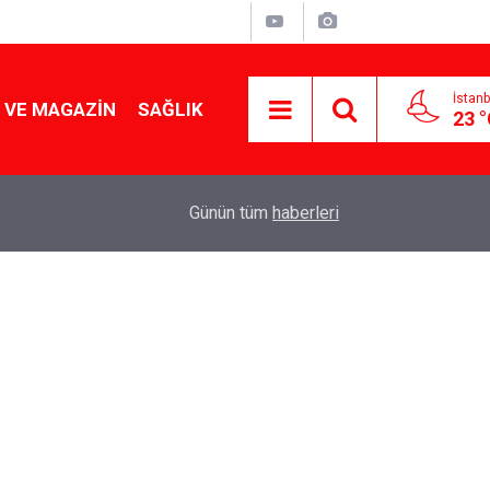
İstanb
 VE MAGAZIN
SAĞLIK
23 
Tencereden lokum gibi çıkacak: Sokak satıcılar
19:17
Günün tüm
haberleri
yapmanın sırrı