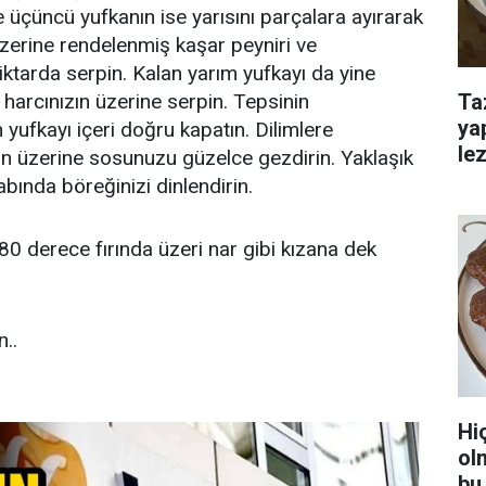
 üçüncü yufkanın ise yarısını parçalara ayırarak
 Üzerine rendelenmiş kaşar peyniri ve
iktarda serpin. Kalan yarım yufkayı da yine
Ta
 harcınızın üzerine serpin. Tepsinin
ya
yufkayı içeri doğru kapatın. Dilimlere
lez
zin üzerine sosunuzu güzelce gezdirin. Yaklaşık
bında böreğinizi dinlendirin.
80 derece fırında üzeri nar gibi kızana dek
..
Hi
ol
bu 