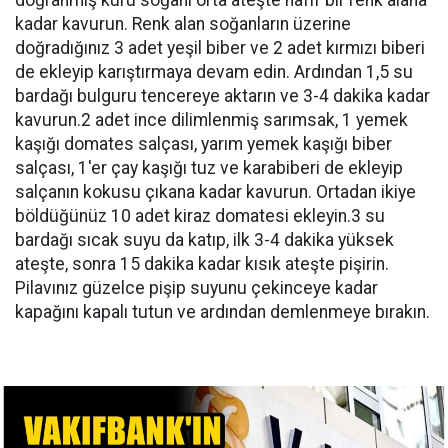
doğranmış kuru soğanı orta ateşte hafif bir renk alana
kadar kavurun. Renk alan soğanların üzerine
doğradığınız 3 adet yeşil biber ve 2 adet kırmızı biberi
de ekleyip karıştırmaya devam edin. Ardından 1,5 su
bardağı bulguru tencereye aktarın ve 3-4 dakika kadar
kavurun.2 adet ince dilimlenmiş sarımsak, 1 yemek
kaşığı domates salçası, yarım yemek kaşığı biber
salçası, 1'er çay kaşığı tuz ve karabiberi de ekleyip
salçanın kokusu çıkana kadar kavurun. Ortadan ikiye
böldüğünüz 10 adet kiraz domatesi ekleyin.3 su
bardağı sıcak suyu da katıp, ilk 3-4 dakika yüksek
ateşte, sonra 15 dakika kadar kısık ateşte pişirin.
Pilavınız güzelce pişip suyunu çekinceye kadar
kapağını kapalı tutun ve ardından demlenmeye bırakın.