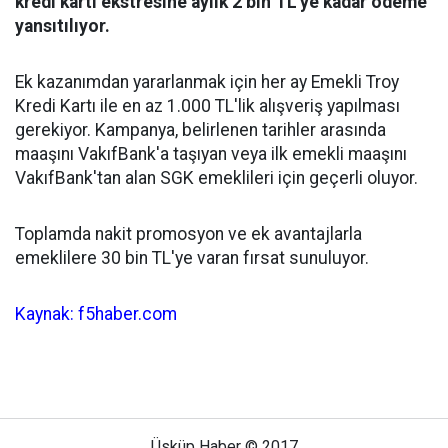
kredi kartı ekstresine aylık 2 bin TL'ye kadar ödeme
yansıtılıyor.
Ek kazanımdan yararlanmak için her ay Emekli Troy
Kredi Kartı ile en az 1.000 TL'lik alışveriş yapılması
gerekiyor. Kampanya, belirlenen tarihler arasında
maaşını VakıfBank'a taşıyan veya ilk emekli maaşını
VakıfBank'tan alan SGK emeklileri için geçerli oluyor.
Toplamda nakit promosyon ve ek avantajlarla
emeklilere 30 bin TL'ye varan fırsat sunuluyor.
Kaynak: f5haber.com
Üsküp Haber © 2017