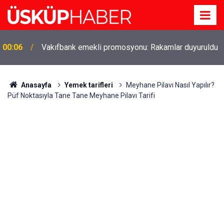
00:06
Vakıfbank emekli promosyonu: Rakamlar duyuruldu
Gözde oldu! Hem köy hem mahalle hayatı iç içe!
19:21
İzmir'deki doğal semt
Anasayfa
Yemek tarifleri
Meyhane Pilavı Nasıl Yapılır?
Püf Noktasıyla Tane Tane Meyhane Pilavı Tarifi