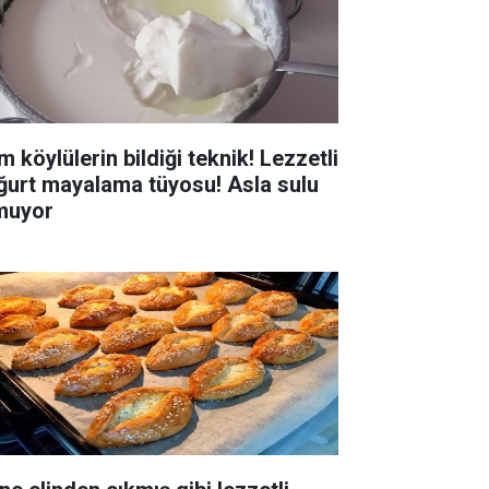
 köylülerin bildiği teknik! Lezzetli
ğurt mayalama tüyosu! Asla sulu
muyor