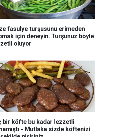
ze fasulye turşusunu erimeden
pmak için deneyin. Turşunuz böyle
zetli oluyor
ç bir köfte bu kadar lezzetli
mamıştı - Mutlaka sizde köftenizi
şekilde pişiriniz