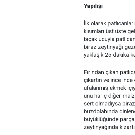
Yapılışı
İlk olarak patlıcanla
kısımları üst üste ge
bıçak ucuyla patlıcan
biraz zeytinyağı gezd
yaklaşık 25 dakika ka
Fırından çıkan patlıcan
çıkartın ve ince ince
ufalanmış ekmek içiy
unu hariç diğer malz
sert olmadıysa biraz 
buzdolabında dinlend
büyüklüğünde parçal
zeytinyağında kızartı