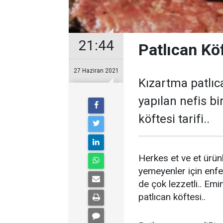
21:44
Patlıcan Köf
27 Haziran 2021
Kızartma patlıc
yapılan nefis bir
köftesi tarifi..
Herkes et ve et ürünl
yemeyenler için enfe
de çok lezzetli.. Em
patlıcan köftesi..