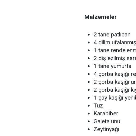
Malzemeler
2 tane patlıcan
4 dilim ufalanmı
1 tane rendelenm
2 diş ezilmiş sa
1 tane yumurta
4 çorba kaşığı r
2 çorba kaşığı u
2 çorba kaşığı k
1 çay kaşığı yen
Tuz
Karabiber
Galeta unu
Zeytinyağı