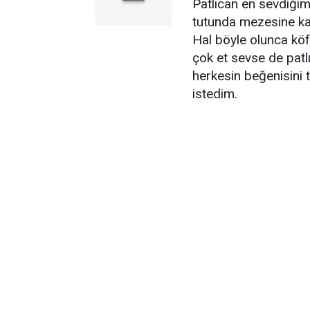
Patlıcan en sevdiğim
tutunda mezesine kad
Hal böyle olunca köf
çok et sevse de patl
herkesin beğenisini 
istedim.