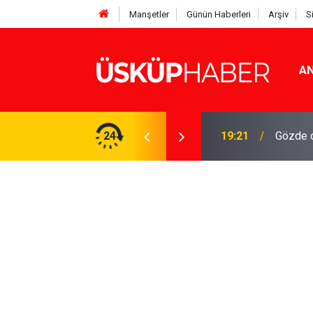
Manşetler
Günün Haberleri
Arşiv
S
AN
Rakamlar duyuruldu
24
19:21
Gözde o