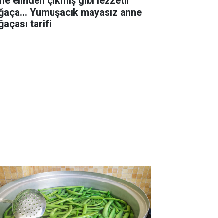
ne elinden çıkmış gibi lezzetli
ğaça... Yumuşacık mayasız anne
ğaçası tarifi