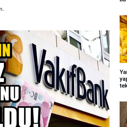
..
Ya
ya
te