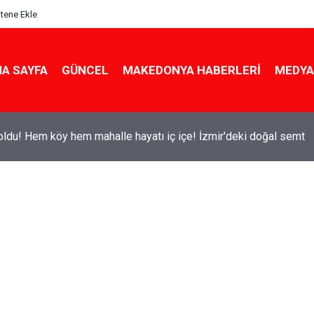
itene Ekle
A SAYFA
GÜNCEL
MAKEDONYA HABERLERI
MEDYA
ldu! Hem köy hem mahalle hayatı iç içe! İzmir'deki doğal semt