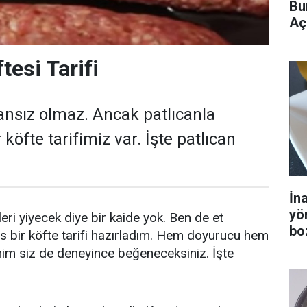
Bu
Aç
tesi Tarifi
ansız olmaz. Ancak patlıcanla
 köfte tarifimiz var. İşte patlıcan
İn
yö
eri yiyecek diye bir kaide yok. Ben de et
bo
s bir köfte tarifi hazırladım. Hem doyurucu hem
inim siz de deneyince beğeneceksiniz. İşte