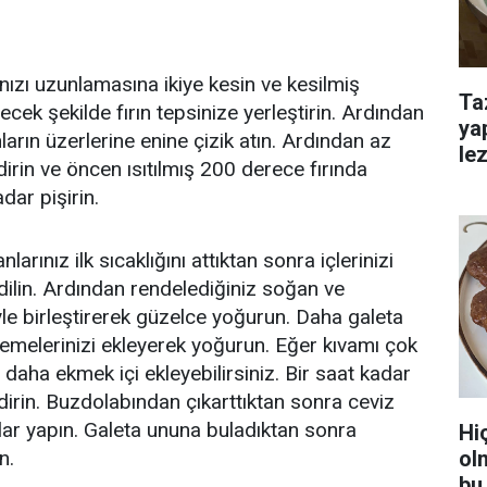
rınızı uzunlamasına ikiye kesin ve kesilmiş
Ta
lecek şekilde fırın tepsinize yerleştirin. Ardından
ya
ların üzerlerine enine çizik atın. Ardından az
lez
irin ve öncen ısıtılmış 200 derece fırında
dar pişirin.
larınız ilk sıcaklığını attıktan sonra içlerinizi
 dilin. Ardından rendelediğiniz soğan ve
le birleştirerek güzelce yoğurun. Daha galeta
emelerinizi ekleyerek yoğurun. Eğer kıvamı çok
daha ekmek içi ekleyebilirsiniz. Bir saat kadar
irin. Buzdolabından çıkarttıktan sonra ceviz
ar yapın. Galeta ununa buladıktan sonra
Hi
ol
n.
bu 