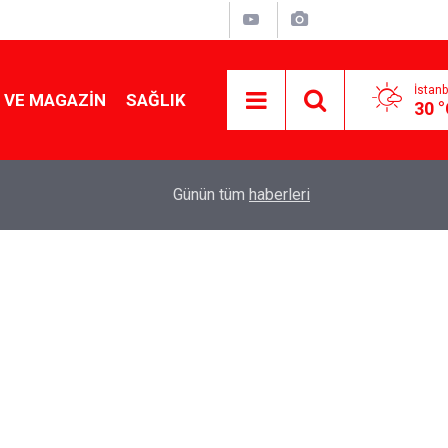
İstanb
 VE MAGAZIN
SAĞLIK
30 
Tencereden lokum gibi çıkacak: Sokak satıcılar
19:17
Günün tüm
haberleri
yapmanın sırrı