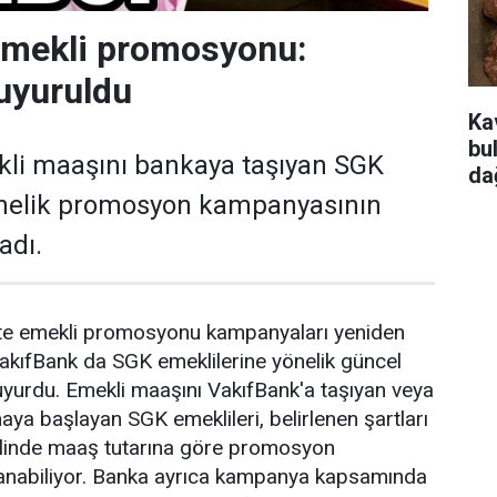
emekli promosyonu:
uyuruldu
Ka
bu
kli maaşını bankaya taşıyan SGK
da
önelik promosyon kampanyasının
adı.
ikte emekli promosyonu kampanyaları yeniden
akıfBank da SGK emeklilerine yönelik güncel
yurdu. Emekli maaşını VakıfBank'a taşıyan veya
aya başlayan SGK emeklileri, belirlenen şartları
halinde maaş tutarına göre promosyon
anabiliyor. Banka ayrıca kampanya kapsamında