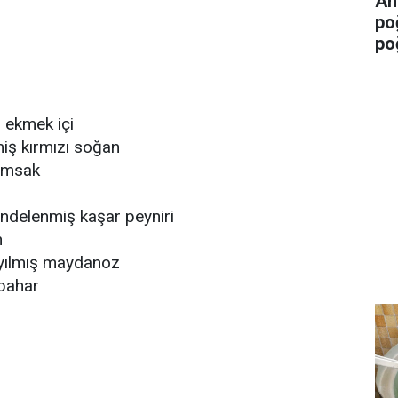
An
po
po
ş ekmek içi
iş kırmızı soğan
rımsak
endelenmiş kaşar peyniri
n
ıyılmış maydanoz
ibahar