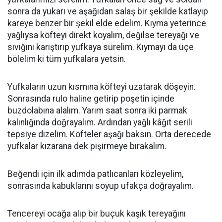
sonra da yukarı ve aşağıdan salaş bir şekilde katlayıp
kareye benzer bir şekil elde edelim. Kıyma yeterince
yağlıysa köfteyi direkt koyalım, değilse tereyağı ve
sıvığını karıştırıp yufkaya sürelim. Kıymayı da üçe
bölelim ki tüm yufkalara yetsin.
Yufkaların uzun kısmına köfteyi uzatarak döşeyin.
Sonrasında rulo haline getirip poşetin içinde
buzdolabına alalım. Yarım saat sonra iki parmak
kalınlığında doğrayalım. Ardından yağlı kâğıt serili
tepsiye dizelim. Köfteler aşağı baksın. Orta derecede
yufkalar kızarana dek pişirmeye bırakalım.
Beğendi için ilk adımda patlıcanları közleyelim,
sonrasında kabuklarını soyup ufakça doğrayalım.
Tencereyi ocağa alıp bir buçuk kaşık tereyağını