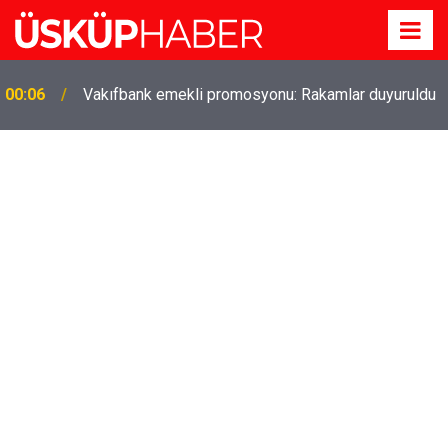
Gözde oldu! Hem köy hem mahalle hayatı iç içe!
19:21
İzmir'deki doğal semt