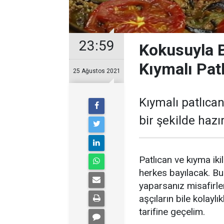
23:59
Kokusuyla B
Kıymalı Pat
25 Ağustos 2021
Kıymalı patlıca
bir şekilde hazır
Patlıcan ve kıyma ik
herkes bayılacak. Bu
yaparsanız misafirler
aşçıların bile kolayl
tarifine geçelim.