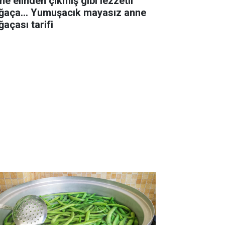
ne elinden çıkmış gibi lezzetli
ğaça... Yumuşacık mayasız anne
ğaçası tarifi