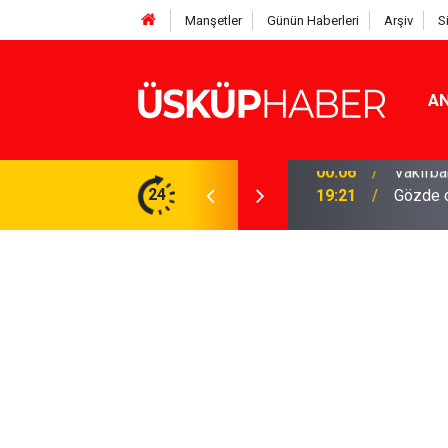
Manşetler
Günün Haberleri
Arşiv
S
AN
Rakamlar duyuruldu
24
19:21
Gözde o