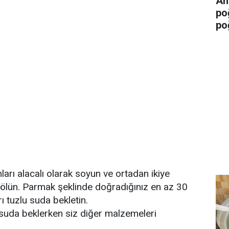
An
po
po
nları alacalı olarak soyun ve ortadan ikiye
lün. Parmak şeklinde doğradığınız en az 30
rı tuzlu suda bekletin.
u suda beklerken siz diğer malzemeleri