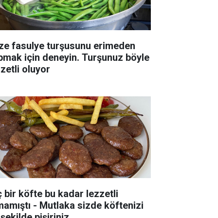
ze fasulye turşusunu erimeden
pmak için deneyin. Turşunuz böyle
zetli oluyor
ç bir köfte bu kadar lezzetli
mamıştı - Mutlaka sizde köftenizi
şekilde pişiriniz