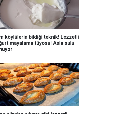
 köylülerin bildiği teknik! Lezzetli
ğurt mayalama tüyosu! Asla sulu
muyor