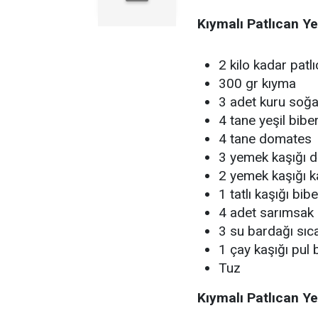
Kıymalı Patlıcan Y
2 kilo kadar patl
300 gr kıyma
3 adet kuru soğ
4 tane yeşil bibe
4 tane domates
3 yemek kaşığı d
2 yemek kaşığı k
1 tatlı kaşığı bib
4 adet sarımsak
3 su bardağı sıc
1 çay kaşığı pul 
Tuz
Kıymalı Patlıcan Ye