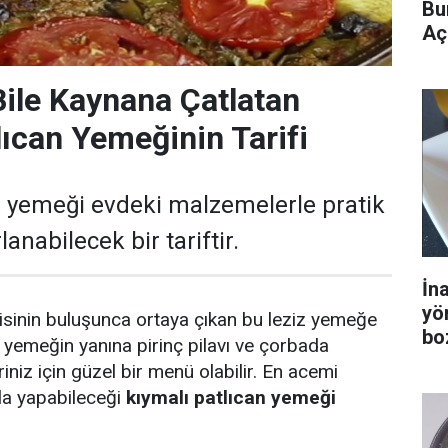
Bu
Aç
ile Kaynana Çatlatan
lıcan Yemeğinin Tarifi
n yemeği evdeki malzemelerle pratik
lanabilecek bir tariftir.
İn
yö
ilisinin buluşunca ortaya çıkan bu leziz yemeğe
bo
 yemeğin yanına pirinç pilavı ve çorbada
iniz için güzel bir menü olabilir. En acemi
ıkla yapabileceği
kıymalı patlıcan yemeği