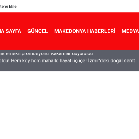
itene Ekle
A SAYFA
GÜNCEL
MAKEDONYA HABERLERI
MEDYA
ldu! Hem köy hem mahalle hayatı iç içe! İzmir'deki doğal semt