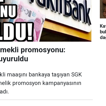
Ka
bu
da
emekli promosyonu:
uyuruldu
kli maaşını bankaya taşıyan SGK
önelik promosyon kampanyasının
adı.