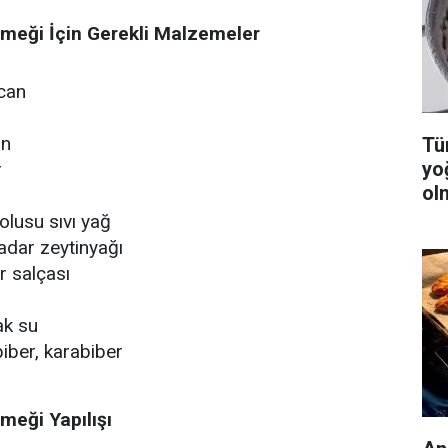
emeği İçin Gerekli Malzemeler
ıcan
an
Tüm
yo
r
ol
olusu sıvı yağ
adar zeytinyağı
er salçası
ak su
biber, karabiber
meği Yapılışı