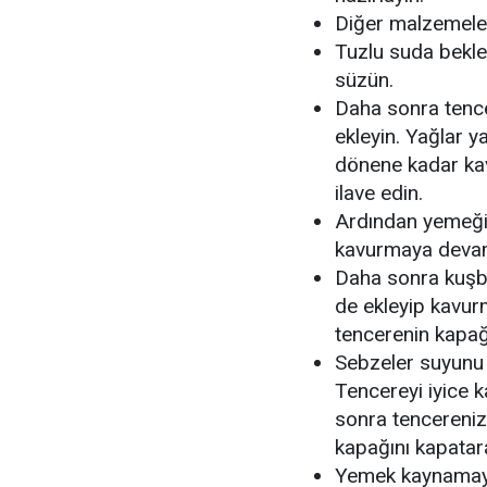
Diğer malzemele
Tuzlu suda bekley
süzün.
Daha sonra tencer
ekleyin. Yağlar y
dönene kadar kav
ilave edin.
Ardından yemeğin
kavurmaya devam
Daha sonra kuşba
de ekleyip kavur
tencerenin kapağı
Sebzeler suyunu b
Tencereyi iyice k
sonra tencereniz
kapağını kapatar
Yemek kaynamaya 