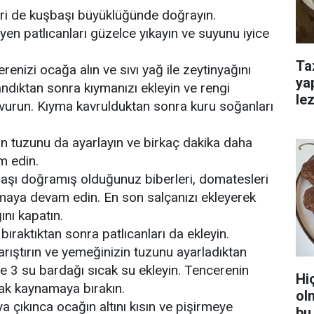
ri de kuşbaşı büyüklüğünde doğrayın.
en patlıcanları güzelce yıkayın ve suyunu iyice
Ta
enizi ocağa alın ve sıvı yağ ile zeytinyağını
ya
andıktan sonra kıymanızı ekleyin ve rengi
lez
urun. Kıyma kavrulduktan sonra kuru soğanları
 tuzunu da ayarlayın ve birkaç dakika daha
 edin.
şı doğramış olduğunuz biberleri, domatesleri
maya devam edin. En son salçanızı ekleyerek
nı kapatın.
ıraktıktan sonra patlıcanları da ekleyin.
arıştırın ve yemeğinizin tuzunu ayarladıktan
e 3 su bardağı sıcak su ekleyin. Tencerenin
Hi
ak kaynamaya bırakın.
ol
çıkınca ocağın altını kısın ve pişirmeye
bu 