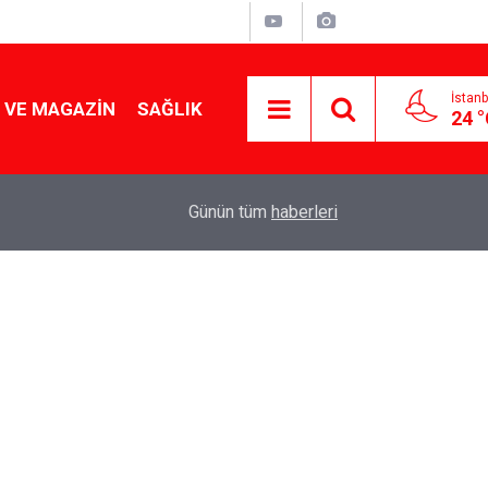
İstanb
 VE MAGAZIN
SAĞLIK
24 
Tencereden lokum gibi çıkacak: Sokak satıcılar
19:17
Günün tüm
haberleri
yapmanın sırrı