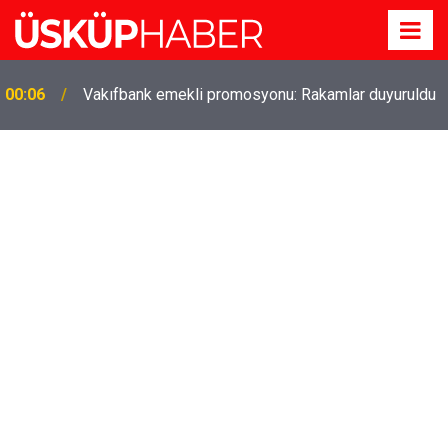
Gözde oldu! Hem köy hem mahalle hayatı iç içe!
19:21
İzmir'deki doğal semt