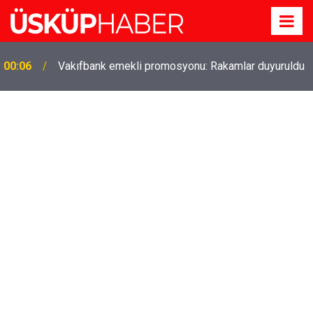
Gözde oldu! Hem köy hem mahalle hayatı iç içe!
19:21
İzmir'deki doğal semt