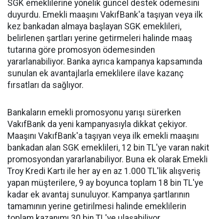
SGK emeklilerine yönelik güncel destek ödemesini
duyurdu. Emekli maaşını VakıfBank'a taşıyan veya ilk
kez bankadan almaya başlayan SGK emeklileri,
belirlenen şartları yerine getirmeleri halinde maaş
tutarına göre promosyon ödemesinden
yararlanabiliyor. Banka ayrıca kampanya kapsamında
sunulan ek avantajlarla emeklilere ilave kazanç
fırsatları da sağlıyor.
Bankaların emekli promosyonu yarışı sürerken
VakıfBank da yeni kampanyasıyla dikkat çekiyor.
Maaşını VakıfBank'a taşıyan veya ilk emekli maaşını
bankadan alan SGK emeklileri, 12 bin TL'ye varan nakit
promosyondan yararlanabiliyor. Buna ek olarak Emekli
Troy Kredi Kartı ile her ay en az 1.000 TL'lik alışveriş
yapan müşterilere, 9 ay boyunca toplam 18 bin TL'ye
kadar ek avantaj sunuluyor. Kampanya şartlarının
tamamının yerine getirilmesi halinde emeklilerin
toplam kazanımı 30 bin TL'ye ulaşabiliyor.