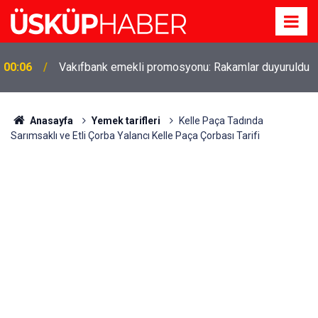
00:06
Vakıfbank emekli promosyonu: Rakamlar duyuruldu
Gözde oldu! Hem köy hem mahalle hayatı iç içe!
19:21
İzmir'deki doğal semt
Anasayfa
Yemek tarifleri
Kelle Paça Tadında
Sarımsaklı ve Etli Çorba Yalancı Kelle Paça Çorbası Tarifi