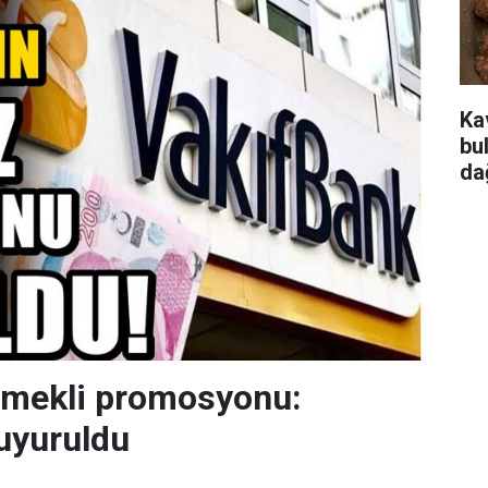
Ka
bu
da
emekli promosyonu:
uyuruldu