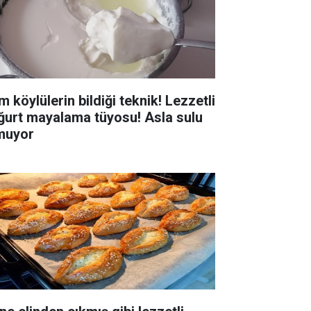
 köylülerin bildiği teknik! Lezzetli
ğurt mayalama tüyosu! Asla sulu
muyor