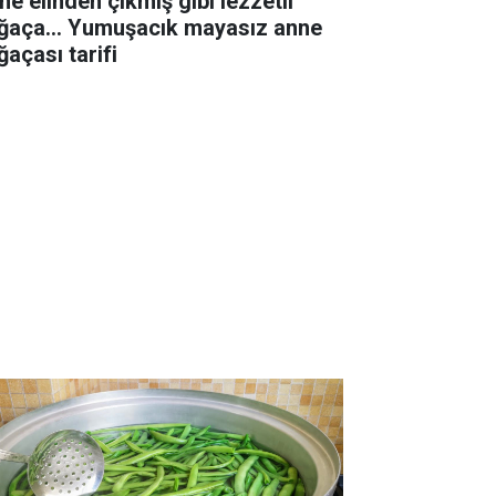
ne elinden çıkmış gibi lezzetli
ğaça... Yumuşacık mayasız anne
ğaçası tarifi