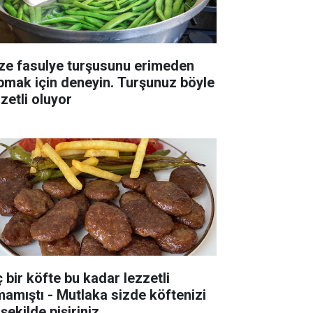
ze fasulye turşusunu erimeden
pmak için deneyin. Turşunuz böyle
zetli oluyor
ç bir köfte bu kadar lezzetli
mamıştı - Mutlaka sizde köftenizi
şekilde pişiriniz