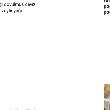
An
ğı dövülmüş ceviz
po
 zeytinyağı
po