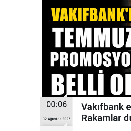
00:06
Vakıfbank 
Rakamlar d
02 Ağustos 2026