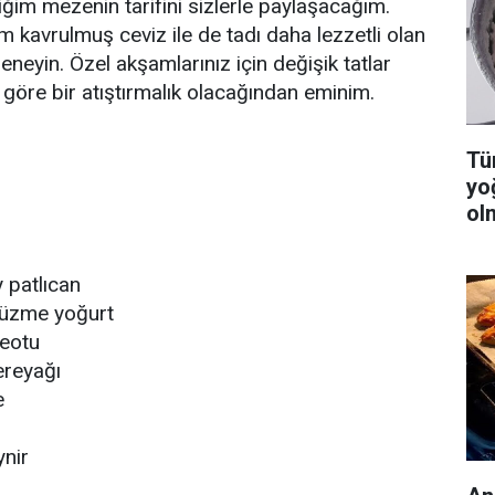
ğim mezenin tarifini sizlerle paylaşacağım.
m kavrulmuş ceviz ile de tadı daha lezzetli olan
neyin. Özel akşamlarınız için değişik tatlar
 göre bir atıştırmalık olacağından eminim.
Tüm
yo
ol
 patlıcan
süzme yoğurt
eotu
ereyağı
e
ynir