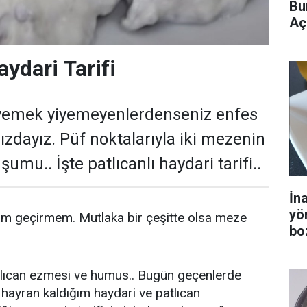
Bu
Aç
aydari Tarifi
yemek yiyemeyenlerdenseniz enfes
ınızdayız. Püf noktalarıyla iki mezenin
u.. İşte patlıcanlı haydari tarifi..
İn
yö
am geçirmem. Mutlaka bir çeşitte olsa meze
bo
atlıcan ezmesi ve humus.. Bugün geçenlerde
hayran kaldığım haydari ve patlıcan