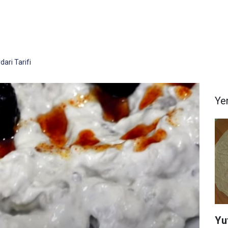
dari Tarifi
Yem
Yu