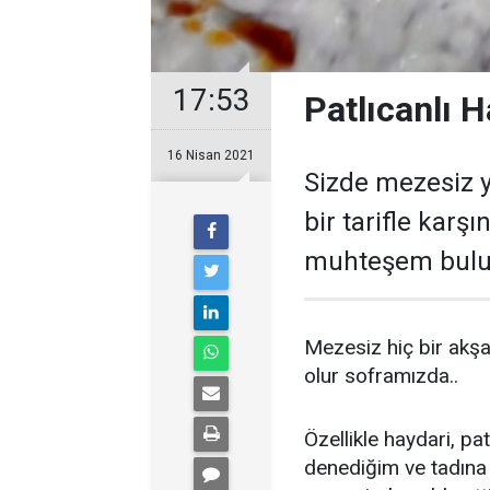
17:53
Patlıcanlı H
16 Nisan 2021
Sizde mezesiz 
bir tarifle karş
muhteşem buluşum
Mezesiz hiç bir akş
olur soframızda..
Özellikle haydari, p
denediğim ve tadına 