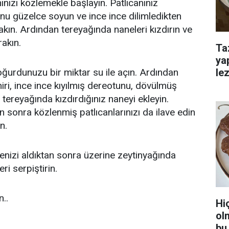
nınızı közlemekle başlayın. Patlıcanınız
u güzelce soyun ve ince ince dilimledikten
ın. Ardından tereyağında naneleri kızdırın ve
rakın.
Ta
ya
lez
urdunuzu bir miktar su ile açın. Ardından
iri, ince ince kıyılmış dereotunu, dövülmüş
 tereyağında kızdırdığınız naneyi ekleyin.
n sonra közlenmiş patlıcanlarınızı da ilave edin
n.
nizi aldıktan sonra üzerine zeytinyağında
i serpiştirin.
..
Hi
ol
bu 