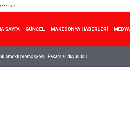
itene Ekle
A SAYFA
GÜNCEL
MAKEDONYA HABERLERI
MEDYA
ldu! Hem köy hem mahalle hayatı iç içe! İzmir'deki doğal semt