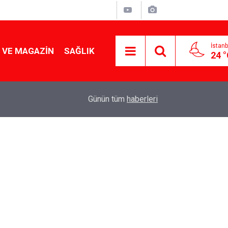
İstanb
 VE MAGAZIN
SAĞLIK
24 
Tencereden lokum gibi çıkacak: Sokak satıcılar
19:17
Günün tüm
haberleri
yapmanın sırrı