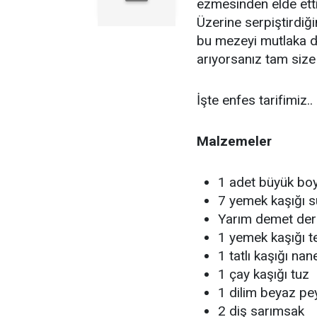
ezmesinden elde etti
Üzerine serpiştirdiği
bu mezeyi mutlaka de
arıyorsanız tam size
İşte enfes tarifimiz..
Malzemeler
1 adet büyük boy
7 yemek kaşığı 
Yarım demet der
1 yemek kaşığı t
1 tatlı kaşığı nan
1 çay kaşığı tuz
1 dilim beyaz pe
2 diş sarımsak