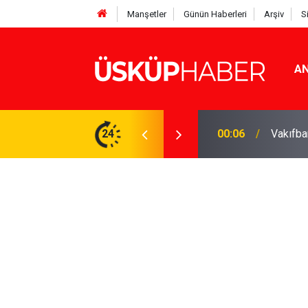
Manşetler
Günün Haberleri
Arşiv
S
AN
Rakamlar duyuruldu
24
19:21
Gözde o