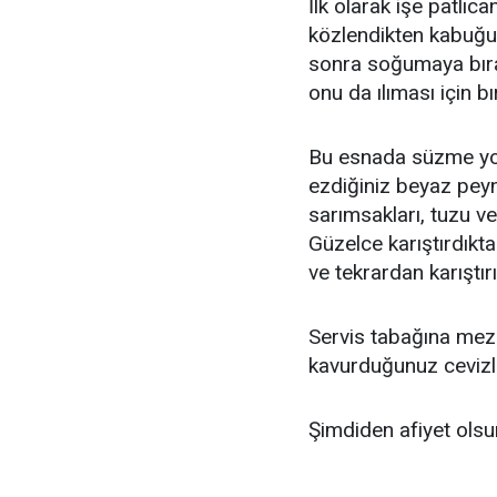
İlk olarak işe patlıca
közlendikten kabuğun
sonra soğumaya bırak
onu da ılıması için bı
Bu esnada süzme yoğ
ezdiğiniz beyaz peyn
sarımsakları, tuzu ve
Güzelce karıştırdıkta
ve tekrardan karıştırı
Servis tabağına meze
kavurduğunuz cevizler
Şimdiden afiyet olsun