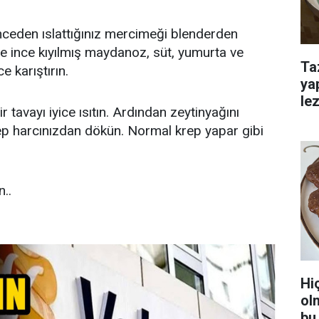
önceden ıslattığınız mercimeği blenderden
ce ince kıyılmış maydanoz, süt, yumurta ve
Ta
e karıştırın.
ya
lez
tavayı iyice ısıtın. Ardından zeytinyağını
rep harcınızdan dökün. Normal krep yapar gibi
..
Hi
ol
bu 