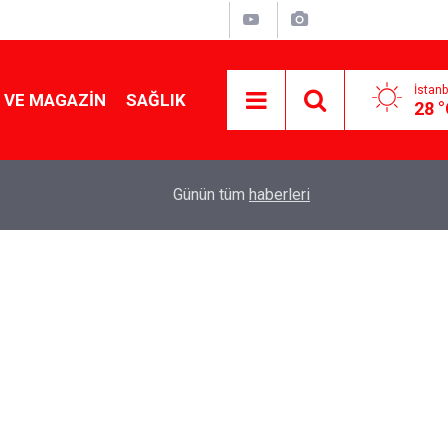
İstanb
 VE MAGAZIN
SAĞLIK
28 
Tencereden lokum gibi çıkacak: Sokak satıcılar
19:17
Günün tüm
haberleri
yapmanın sırrı