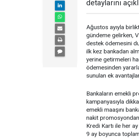
detaylarını açıkl
Ağustos ayıyla birl
gündeme gelirken, V
destek ödemesini du
ilk kez bankadan alm
yerine getirmeleri 
ödemesinden yararl
sunulan ek avantajlar
Bankaların emekli p
kampanyasıyla dikkat
emekli maaşını banka
nakit promosyondan y
Kredi Kartı ile her a
9 ay boyunca toplam