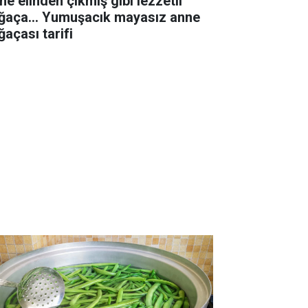
ne elinden çıkmış gibi lezzetli
ğaça... Yumuşacık mayasız anne
ğaçası tarifi