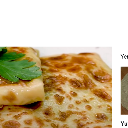
Yem
Yu