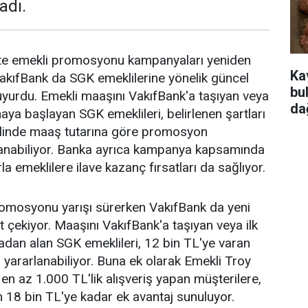
adı.
ikte emekli promosyonu kampanyaları yeniden
Ka
akıfBank da SGK emeklilerine yönelik güncel
bu
yurdu. Emekli maaşını VakıfBank'a taşıyan veya
da
aya başlayan SGK emeklileri, belirlenen şartları
halinde maaş tutarına göre promosyon
anabiliyor. Banka ayrıca kampanya kapsamında
la emeklilere ilave kazanç fırsatları da sağlıyor.
romosyonu yarışı sürerken VakıfBank da yeni
 çekiyor. Maaşını VakıfBank'a taşıyan veya ilk
dan alan SGK emeklileri, 12 bin TL'ye varan
ararlanabiliyor. Buna ek olarak Emekli Troy
y en az 1.000 TL'lik alışveriş yapan müşterilere,
 18 bin TL'ye kadar ek avantaj sunuluyor.