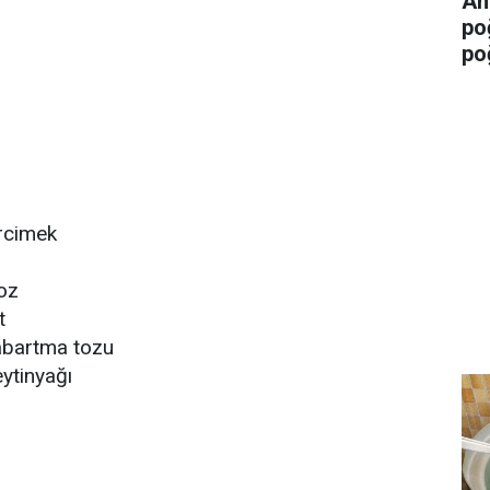
An
po
po
rcimek
oz
t
abartma tozu
eytinyağı