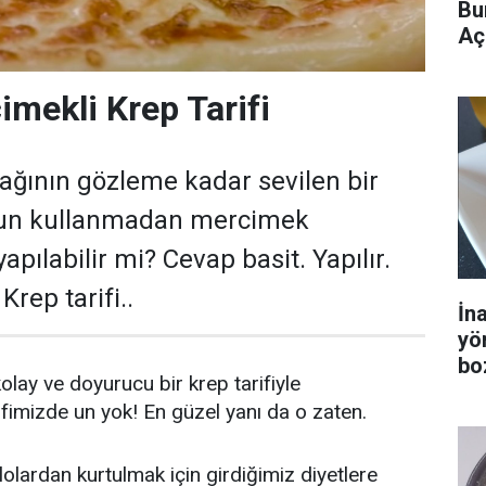
Bu
Aç
mekli Krep Tarifi
ağının gözleme kadar sevilen bir
ki un kullanmadan mercimek
apılabilir mi? Cevap basit. Yapılır.
Krep tarifi..
İn
yö
bo
olay ve doyurucu bir krep tarifiyle
ifimizde un yok! En güzel yanı da o zaten.
lolardan kurtulmak için girdiğimiz diyetlere