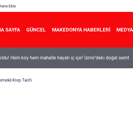
itene Ekle
A SAYFA
GÜNCEL
MAKEDONYA HABERLERI
MEDYA
ldu! Hem köy hem mahalle hayatı iç içe! İzmir'deki doğal semt
mekli Krep Tarifi