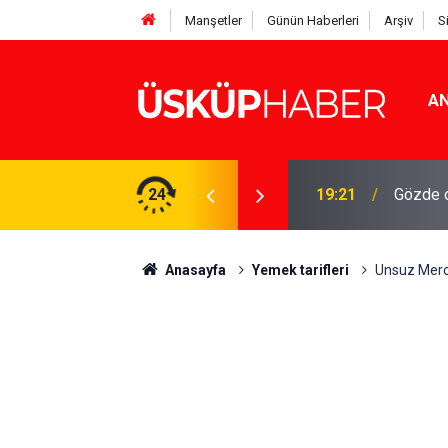
Manşetler
Günün Haberleri
Arşiv
S
AN
Rakamlar duyuruldu
24
19:21
Gözde o
Anasayfa
Yemek tarifleri
Unsuz Merci