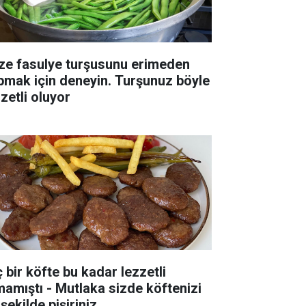
ze fasulye turşusunu erimeden
pmak için deneyin. Turşunuz böyle
zetli oluyor
ç bir köfte bu kadar lezzetli
mamıştı - Mutlaka sizde köftenizi
şekilde pişiriniz