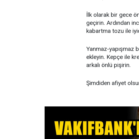
İlk olarak bir gece 
geçirin. Ardından in
kabartma tozu ile iyic
Yanmaz-yapışmaz bir 
ekleyin. Kepçe ile k
arkalı önlü pişirin.
Şimdiden afiyet olsun