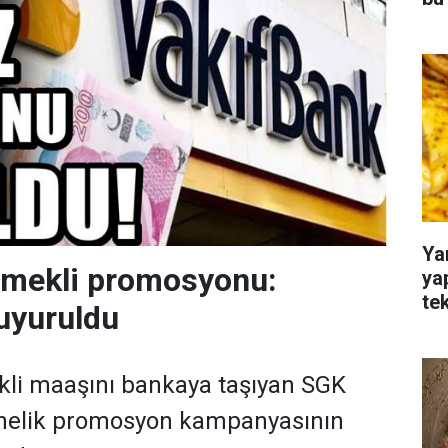
Ya
emekli promosyonu:
ya
te
uyuruldu
kli maaşını bankaya taşıyan SGK
önelik promosyon kampanyasının