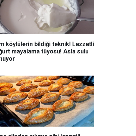
 köylülerin bildiği teknik! Lezzetli
ğurt mayalama tüyosu! Asla sulu
muyor