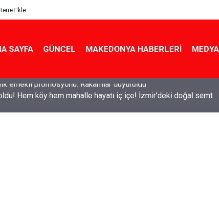
itene Ekle
A SAYFA
GÜNCEL
MAKEDONYA HABERLERI
MEDYA
ldu! Hem köy hem mahalle hayatı iç içe! İzmir'deki doğal semt