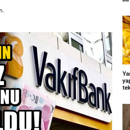
..
Ya
ya
te