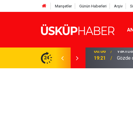
Manşetler
Günün Haberleri
Arşiv
S
AN
Rakamlar duyuruldu
24
19:21
Gözde o