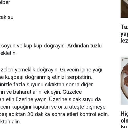
biber
cak su
Ta
ya
lez
rı soyun ve küp küp doğrayın. Ardından tuzlu
kletin.
eleri yemeklik doğrayın. Güvecin içine yağı
e kuşbaşı doğranmış etinizi serpiştirin.
linizle fazla suyunu sıktıktan sonra diğer
ın ve baharatlarını ekleyin. Güzelce
n etin üzerine yayın. Üzerine sıcak suyu da
ecin kapağını kapatın ve orta ateşte pişmeye
Hi
aşladıktan 30 dakika sonra etleri kontrol edin.
ol
ktan alın.
bu 