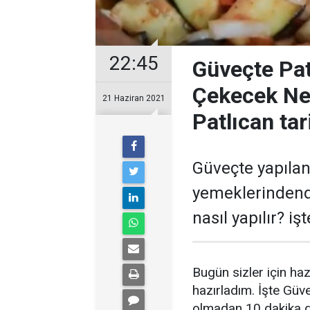
22:45
Güveçte Pat
Çekecek Ne
21 Haziran 2021
Patlıcan tari
Güveçte yapılan
yemeklerindendi
nasıl yapılır? işte
Bugün sizler için ha
hazırladım. İşte Güve
olmadan 10 dakika d