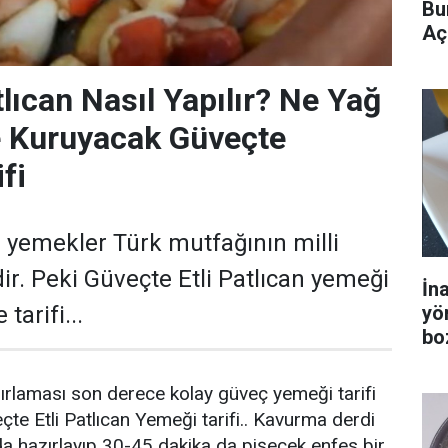
Bu
Aç
lıcan Nasıl Yapılır? Ne Yağ
 Kuruyacak Güveçte
fi
 yemekler Türk mutfağının milli
r. Peki Güveçte Etli Patlıcan yemeği
İn
yö
 tarifi...
bo
zırlaması son derece kolay güveç yemeği tarifi
çte Etli Patlıcan Yemeği tarifi.. Kavurma derdi
a hazırlayıp 30-45 dakika da pişecek enfes bir