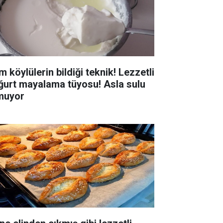
 köylülerin bildiği teknik! Lezzetli
ğurt mayalama tüyosu! Asla sulu
muyor