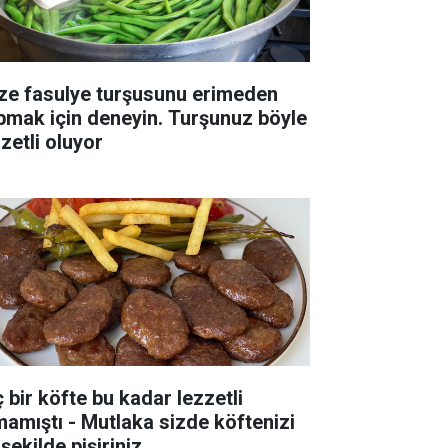
ze fasulye turşusunu erimeden
pmak için deneyin. Turşunuz böyle
zetli oluyor
ç bir köfte bu kadar lezzetli
mamıştı - Mutlaka sizde köftenizi
şekilde pişiriniz