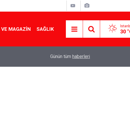
İstanb
 VE MAGAZIN
SAĞLIK
30 
Tencereden lokum gibi çıkacak: Sokak satıcılar
19:17
Günün tüm
haberleri
yapmanın sırrı