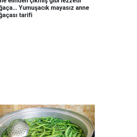
ne elinden çıkmış gibi lezzetli
ğaça... Yumuşacık mayasız anne
ğaçası tarifi