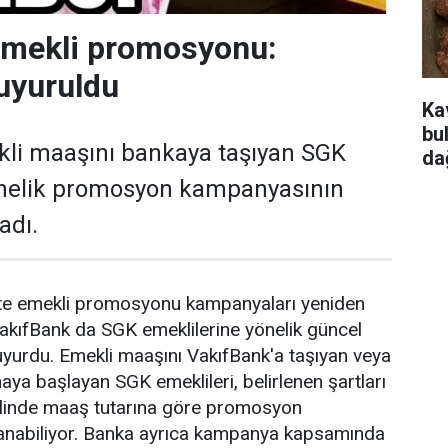
emekli promosyonu:
uyuruldu
Ka
bu
kli maaşını bankaya taşıyan SGK
da
önelik promosyon kampanyasının
adı.
ikte emekli promosyonu kampanyaları yeniden
akıfBank da SGK emeklilerine yönelik güncel
yurdu. Emekli maaşını VakıfBank'a taşıyan veya
aya başlayan SGK emeklileri, belirlenen şartları
halinde maaş tutarına göre promosyon
anabiliyor. Banka ayrıca kampanya kapsamında