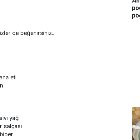
An
po
po
ler de beğenirsiniz..
na eti
an
sıvı yağ
er salçası
abiber