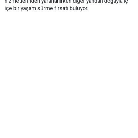
hizmetlerinden yararlanırken diğer yandan doğayla iç
içe bir yaşam sürme fırsatı buluyor.