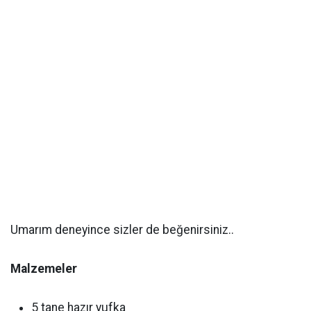
Umarım deneyince sizler de beğenirsiniz..
Malzemeler
5 tane hazır yufka