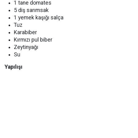
1 tane domates
5 diş sarımsak
1 yemek kaşığı salça
Tuz
Karabiber
Kırmızı pul biber
Zeytinyağı
Su
Yapılışı