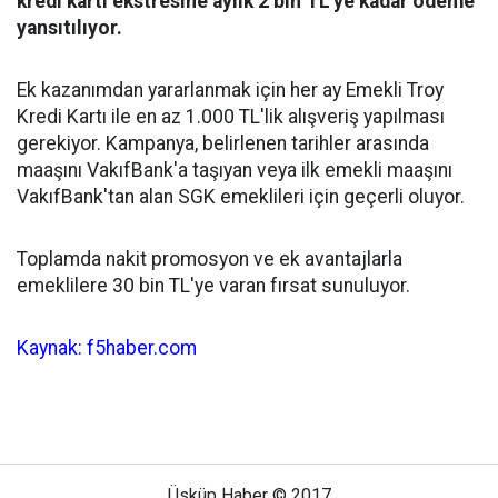
kredi kartı ekstresine aylık 2 bin TL'ye kadar ödeme
yansıtılıyor.
Ek kazanımdan yararlanmak için her ay Emekli Troy
Kredi Kartı ile en az 1.000 TL'lik alışveriş yapılması
gerekiyor. Kampanya, belirlenen tarihler arasında
maaşını VakıfBank'a taşıyan veya ilk emekli maaşını
VakıfBank'tan alan SGK emeklileri için geçerli oluyor.
Toplamda nakit promosyon ve ek avantajlarla
emeklilere 30 bin TL'ye varan fırsat sunuluyor.
Kaynak: f5haber.com
Üsküp Haber © 2017