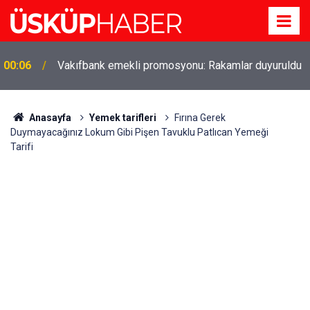
Gözde oldu! Hem köy hem mahalle hayatı iç içe!
19:21
İzmir'deki doğal semt
Anasayfa
Yemek tarifleri
Fırına Gerek
Duymayacağınız Lokum Gibi Pişen Tavuklu Patlıcan Yemeği
Tarifi