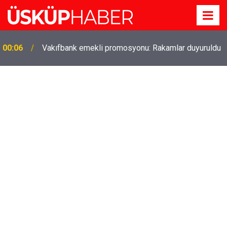
Gözde oldu! Hem köy hem mahalle hayatı iç içe!
19:21
İzmir'deki doğal semt