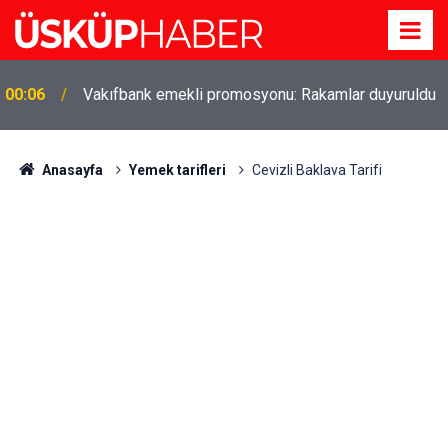
Gözde oldu! Hem köy hem mahalle hayatı iç içe!
19:21
İzmir'deki doğal semt
Anasayfa
Yemek tarifleri
Cevizli Baklava Tarifi