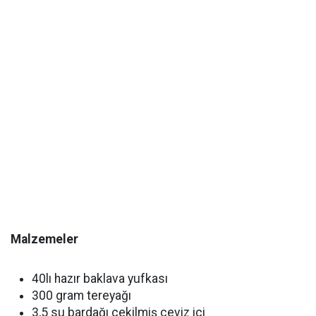
Malzemeler
40lı hazır baklava yufkası
300 gram tereyağı
3,5 su bardağı çekilmiş ceviz içi