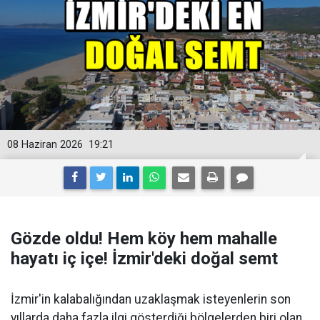
08 Haziran 2026
19:21
Gözde oldu! Hem köy hem mahalle
hayatı iç içe! İzmir'deki doğal semt
İzmir'in kalabalığından uzaklaşmak isteyenlerin son
yıllarda daha fazla ilgi gösterdiği bölgelerden biri olan