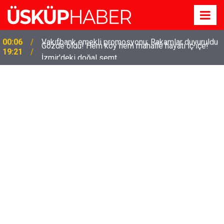
Gözde oldu! Hem köy hem mahalle hayatı iç içe!
19:21
İzmir'deki doğal semt