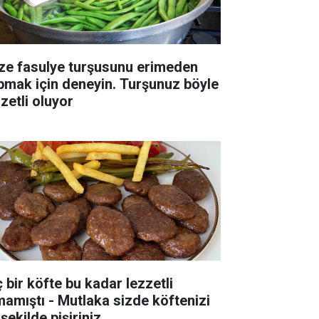
ze fasulye turşusunu erimeden
pmak için deneyin. Turşunuz böyle
zetli oluyor
ç bir köfte bu kadar lezzetli
mamıştı - Mutlaka sizde köftenizi
şekilde pişiriniz