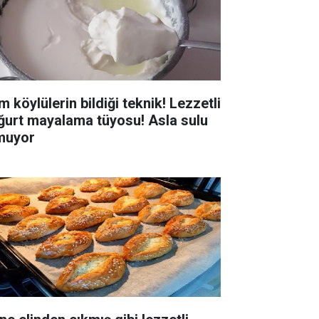
 köylülerin bildiği teknik! Lezzetli
ğurt mayalama tüyosu! Asla sulu
muyor