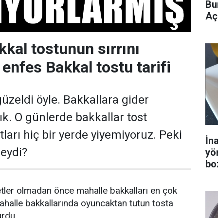
Bu
Aç
kkal tostunun sırrını
 enfes Bakkal tostu tarifi
üzeldi öyle. Bakkallara gider
ık. O günlerde bakkallar tost
stları hiç bir yerde yiyemiyoruz. Peki
İn
neydi?
yö
bo
tler olmadan önce mahalle bakkalları en çok
Mahalle bakkallarında oyuncaktan tutun tosta
urdu.