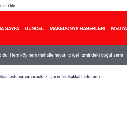
itene Ekle
A SAYFA
GÜNCEL
MAKEDONYA HABERLERI
MEDYA
ldu! Hem köy hem mahalle hayatı iç içe! İzmir'deki doğal semt
kal tostunun sırrını bulduk. İşte enfes Bakkal tostu tarifi