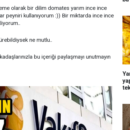
eme olarak bir dilim domates yarım ince ince
ar peyniri kullanıyorum :)) Bir miktarda ince ince
liyorum..
ürebildiysek ne mutlu..
rkadaşlarınızla bu içeriği paylaşmayı unutmayın
Ya
ya
te