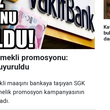
Ka
bu
da
emekli promosyonu:
uyuruldu
kli maaşını bankaya taşıyan SGK
önelik promosyon kampanyasının
adı.