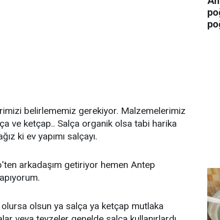
An
po
po
rimizi belirlememiz gerekiyor. Malzemelerimiz
ça ve ketçap.. Salça organik olsa tabi harika
ğız ki ev yapımı salçayı.
ten arkadaşım getiriyor hemen Antep
yapıyorum.
olursa olsun ya salça ya ketçap mutlaka
lar veya teyzeler genelde salça kullanırlardı.