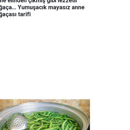
ne elinden çıkmış gibi lezzetli
ğaça... Yumuşacık mayasız anne
ğaçası tarifi