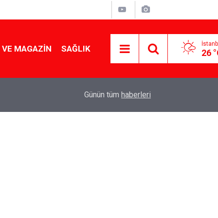
İstanb
 VE MAGAZIN
SAĞLIK
26 
Tencereden lokum gibi çıkacak: Sokak satıcılar
19:17
Günün tüm
haberleri
yapmanın sırrı