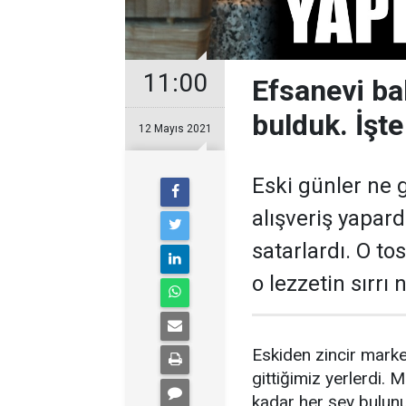
11:00
Efsanevi ba
bulduk. İşte
12 Mayıs 2021
Eski günler ne g
alışveriş yapard
satarlardı. O to
o lezzetin sırrı 
Eskiden zincir marke
gittiğimiz yerlerdi. 
kadar her şey bulun