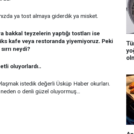
ızda ya tost almaya giderdik ya misket.
 bakkal teyzelerin yaptığı tostları ise
lüks kafe veya restoranda yiyemiyoruz. Peki
Tüm
 sırrı neydi?
yo
ol
tli oluyorlardı..
paylaşmak istedik değerli Üsküp Haber okurları.
ı neden o denli güzel oluyormuş...