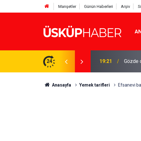
Manşetler
Günün Haberleri
Arşiv
S
AN
Rakamlar duyuruldu
24
19:21
Gözde o
Anasayfa
Yemek tarifleri
Efsanevi bak