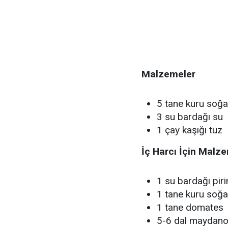
Malzemeler
5 tane kuru soğ
3 su bardağı su
1 çay kaşığı tuz
İç Harcı İçin Malz
1 su bardağı piri
1 tane kuru soğ
1 tane domates
5-6 dal maydan