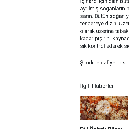
İç harcı için olan bü
ayrılmış soğanların b
sarın. Bütün soğan y
tencereye dizin. Üzer
olarak üzerine taba
kadar pişirin. Kaynad
sık kontrol ederek sı
Şimdiden afiyet olsun
İlgili Haberler