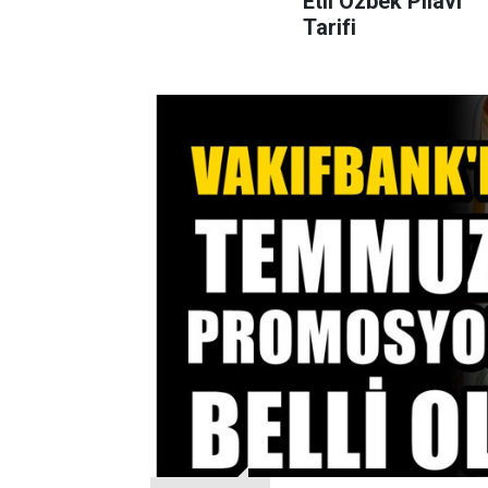
Etli Özbek Pilavı
Tarifi