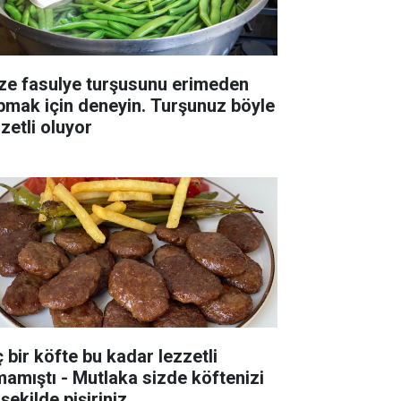
ze fasulye turşusunu erimeden
pmak için deneyin. Turşunuz böyle
zetli oluyor
ç bir köfte bu kadar lezzetli
mamıştı - Mutlaka sizde köftenizi
şekilde pişiriniz