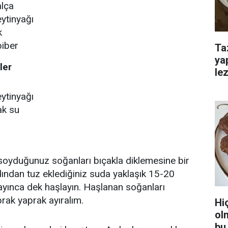
alça
eytinyağı
k
biber
Ta
ya
ler
lez
eytinyağı
ak su
soyduğunuz soğanları bıçakla diklemesine bir
dından tuz eklediğiniz suda yaklaşık 15-20
yınca dek haşlayın. Haşlanan soğanları
rak yaprak ayıralım.
Hi
ol
bu 