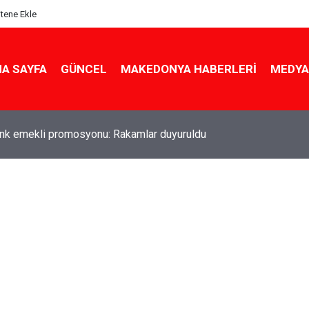
itene Ekle
A SAYFA
GÜNCEL
MAKEDONYA HABERLERI
MEDYA
ldu! Hem köy hem mahalle hayatı iç içe! İzmir'deki doğal semt