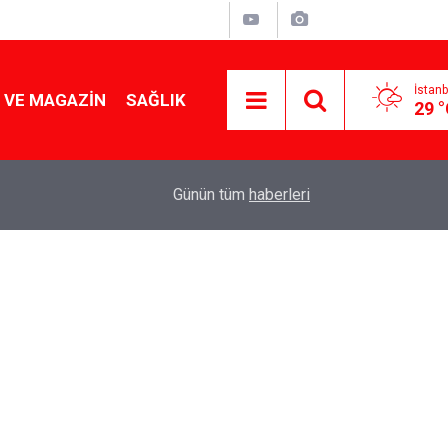
İstanb
 VE MAGAZIN
SAĞLIK
29 
Tencereden lokum gibi çıkacak: Sokak satıcılar
19:17
Günün tüm
haberleri
yapmanın sırrı