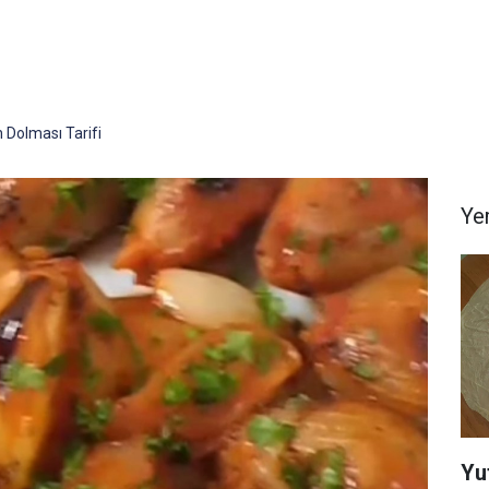
 Dolması Tarifi
Yem
Yu