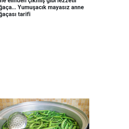
ne elinden çıkmış gibi lezzetli
ğaça... Yumuşacık mayasız anne
ğaçası tarifi