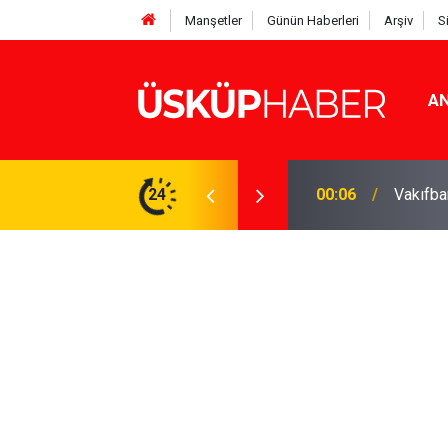
Manşetler
Günün Haberleri
Arşiv
S
AN
Rakamlar duyuruldu
24
19:21
Gözde o