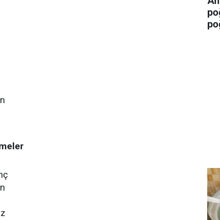
An
po
po
an
emeler
nç
an
oz