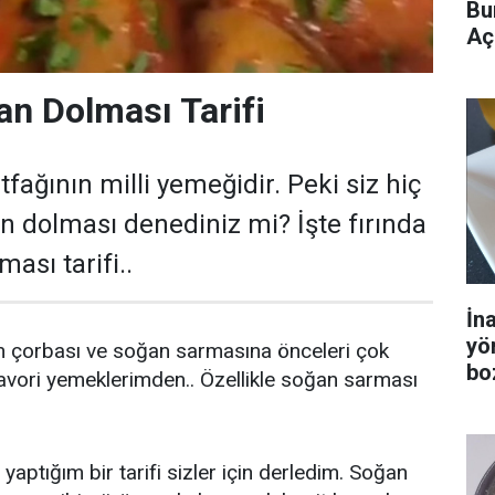
Bu
Aç
an Dolması Tarifi
ağının milli yemeğidir. Peki siz hiç
an dolması denediniz mi? İşte fırında
ası tarifi..
İn
yö
n çorbası ve soğan sarmasına önceleri çok
bo
avori yemeklerimden.. Özellikle soğan sarması
yaptığım bir tarifi sizler için derledim. Soğan