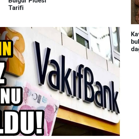
Bulgur Pidesi
Tarifi
Ka
bu
da