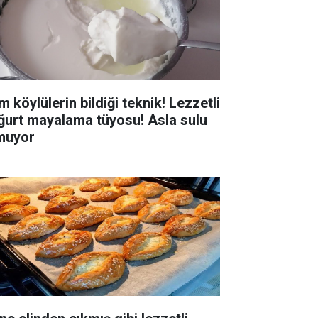
 köylülerin bildiği teknik! Lezzetli
ğurt mayalama tüyosu! Asla sulu
muyor