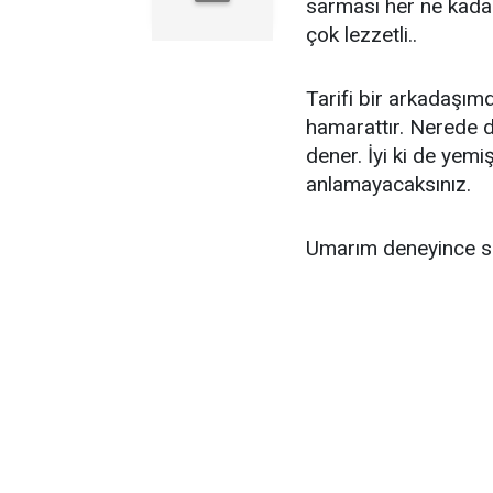
sarması her ne kada
çok lezzetli..
Tarifi bir arkadaşım
hamarattır. Nerede d
dener. İyi ki de yemiş
anlamayacaksınız.
Umarım deneyince siz