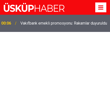
00:06
Vakıfbank emekli promosyonu: Rakamlar duyuruldu
Gözde oldu! Hem köy hem mahalle hayatı iç içe!
19:21
İzmir'deki doğal semt