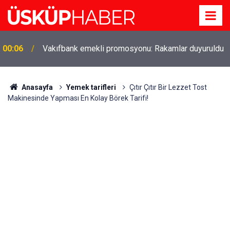
Gözde oldu! Hem köy hem mahalle hayatı iç içe!
19:21
İzmir'deki doğal semt
Anasayfa
Yemek tarifleri
Çıtır Çıtır Bir Lezzet Tost
Makinesinde Yapması En Kolay Börek Tarifi!