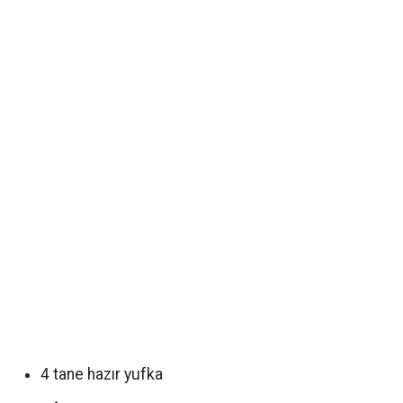
4 tane hazır yufka