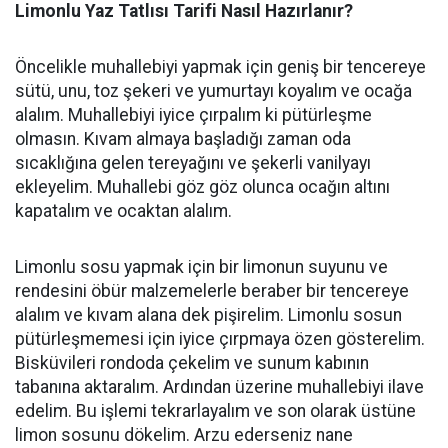
Limonlu Yaz Tatlısı Tarifi Nasıl Hazırlanır?
Öncelikle muhallebiyi yapmak için geniş bir tencereye
sütü, unu, toz şekeri ve yumurtayı koyalım ve ocağa
alalım. Muhallebiyi iyice çırpalım ki pütürleşme
olmasın. Kıvam almaya başladığı zaman oda
sıcaklığına gelen tereyağını ve şekerli vanilyayı
ekleyelim. Muhallebi göz göz olunca ocağın altını
kapatalım ve ocaktan alalım.
Limonlu sosu yapmak için bir limonun suyunu ve
rendesini öbür malzemelerle beraber bir tencereye
alalım ve kıvam alana dek pişirelim. Limonlu sosun
pütürleşmemesi için iyice çırpmaya özen gösterelim.
Bisküvileri rondoda çekelim ve sunum kabının
tabanına aktaralım. Ardından üzerine muhallebiyi ilave
edelim. Bu işlemi tekrarlayalım ve son olarak üstüne
limon sosunu dökelim. Arzu ederseniz nane