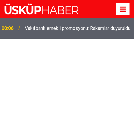
Gözde oldu! Hem köy hem mahalle hayatı iç içe!
19:21
İzmir'deki doğal semt