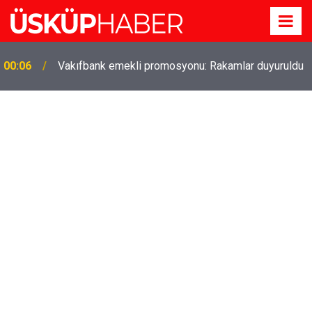
00:06
Vakıfbank emekli promosyonu: Rakamlar duyuruldu
Gözde oldu! Hem köy hem mahalle hayatı iç içe!
19:21
İzmir'deki doğal semt