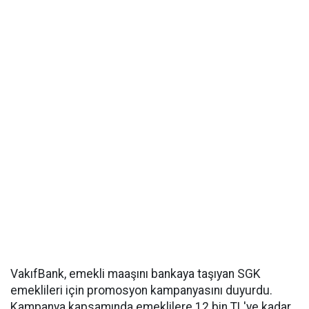
VakıfBank, emekli maaşını bankaya taşıyan SGK
emeklileri için promosyon kampanyasını duyurdu.
Kampanya kapsamında emeklilere 12 bin TL'ye kadar