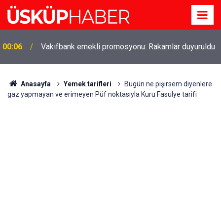
Gözde oldu! Hem köy hem mahalle hayatı iç içe!
19:21
İzmir'deki doğal semt
Anasayfa
Yemek tarifleri
Bugün ne pişirsem diyenlere
gaz yapmayan ve erimeyen Püf noktasıyla Kuru Fasulye tarifi