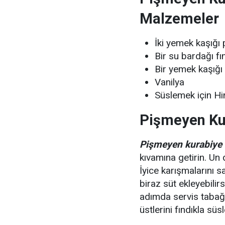
Malzemeler
İki yemek kaşığı
Bir su bardağı fı
Bir yemek kaşığı 
Vanilya
Süslemek için Hi
Pişmeyen Kur
Pişmeyen kurabiye t
kıvamına getirin. Un 
İyice karışmalarını s
biraz süt ekleyebilirs
adımda servis tabağın
üstlerini fındıkla süsl