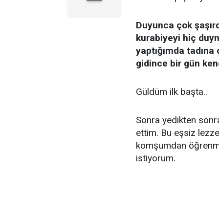
Duyunca çok şaşırd
kurabiyeyi hiç du
yaptığımda tadına 
gidince bir gün ken
Güldüm ilk başta..
Sonra yedikten sonra
ettim. Bu eşsiz lezze
komşumdan öğrenmiş 
istiyorum.