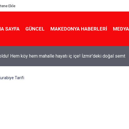
itene Ekle
A SAYFA
GÜNCEL
MAKEDONYA HABERLERI
MEDYA
ldu! Hem köy hem mahalle hayatı iç içe! İzmir'deki doğal semt
rabiye Tarifi