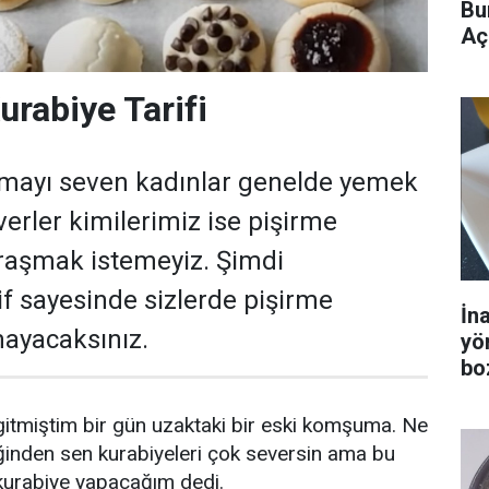
Bu
Aç
rabiye Tarifi
mayı seven kadınlar genelde yemek
erler kimilerimiz ise pişirme
raşmak istemeyiz. Şimdi
if sayesinde sizlerde pişirme
İn
ayacaksınız.
yö
bo
 gitmiştim bir gün uzaktaki bir eski komşuma. Ne
ğinden sen kurabiyeleri çok seversin ama bu
urabiye yapacağım dedi.