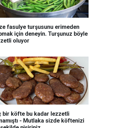
ze fasulye turşusunu erimeden
pmak için deneyin. Turşunuz böyle
zetli oluyor
ç bir köfte bu kadar lezzetli
mamıştı - Mutlaka sizde köftenizi
şekilde pişiriniz