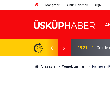
Manşetler
Günün Haberleri
Arşiv
S
AN
Rakamlar duyuruldu
24
19:21
Gözde o
Anasayfa
Yemek tarifleri
Pişmeyen Ku