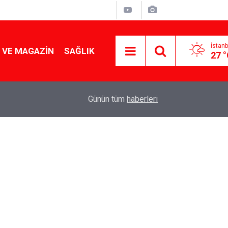
İstanb
 VE MAGAZIN
SAĞLIK
27 
Tencereden lokum gibi çıkacak: Sokak satıcılar
19:17
Günün tüm
haberleri
yapmanın sırrı