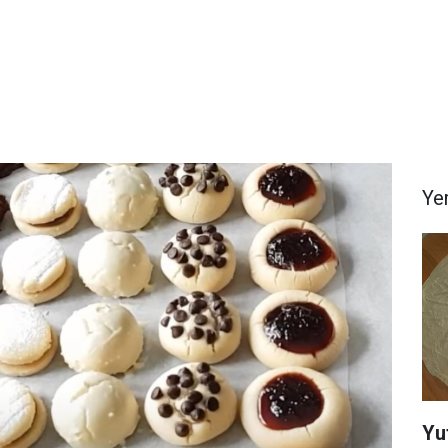
Yem
Yu