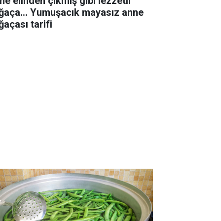
ne elinden çıkmış gibi lezzetli
ğaça... Yumuşacık mayasız anne
ğaçası tarifi