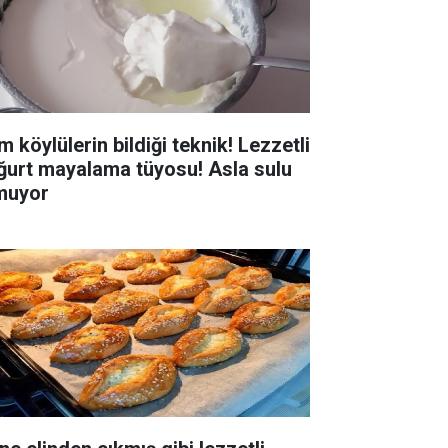
 köylülerin bildiği teknik! Lezzetli
ğurt mayalama tüyosu! Asla sulu
muyor