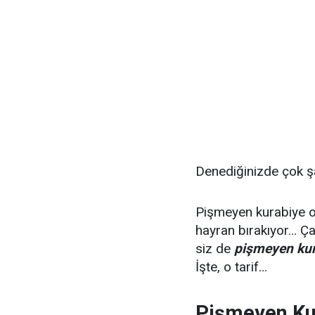
Denediğinizde çok şaş
Pişmeyen kurabiye o
hayran bırakıyor… Çay
siz de
pişmeyen kura
İşte, o tarif…
Pişmeyen Kur