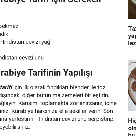
 pekmez
Ta
ndık
ya
Hindistan cevizi yağı
lez
ndistan cevizi unu
abiye Tarifinin Yapılışı
arifi
için ilk olarak fındıkları blender ile toz
dışındaki diğer bütün malzemeleri birleştirin.
ağlayın. Karışımı toplamakta zorlanırsanız, içine
iniz. Kurabiye harcınıza elle şekiller verin. Son
a yerleştirin. Hindistan cevizi unu serpiştirip,
Hi
eyebilirsiniz.
ol
bu 