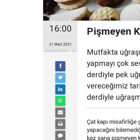
16:00
Pişmeyen Ku
21 Mart 2021
Mutfakta uğraş
yapmayı çok sev
derdiyle pek uğ
vereceğimiz tar
derdiyle uğraşm
Çat kapı misafirliğe
yapacağını bilemedi
kez sana pişmeyen k