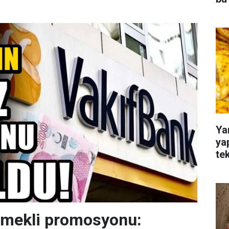
Ya
ya
te
emekli promosyonu: