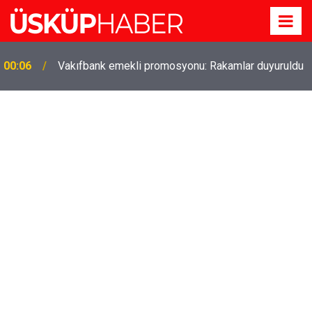
00:06
Vakıfbank emekli promosyonu: Rakamlar duyuruldu
Gözde oldu! Hem köy hem mahalle hayatı iç içe!
19:21
İzmir'deki doğal semt