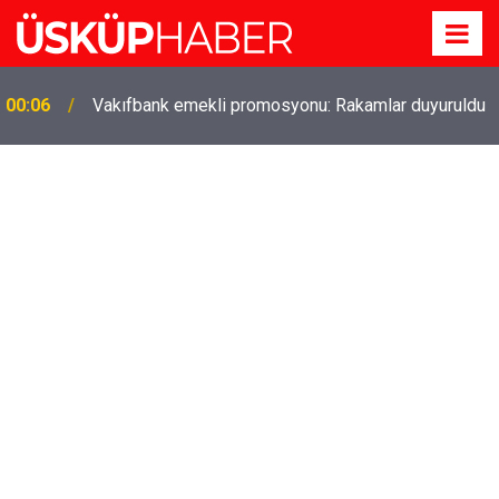
Gözde oldu! Hem köy hem mahalle hayatı iç içe!
19:21
İzmir'deki doğal semt