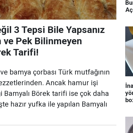
Bu
Aç
ğil 3 Tepsi Bile Yapsanız
 ve Pek Bilinmeyen
ek Tarifi!
e bamya çorbası Türk mutfağının
lezzetlerinden. Ancak hamur işi
İn
yö
ği Bamyalı Börek tarifi ise çok daha
bo
 İşte hazır yufka ile yapılan Bamyalı