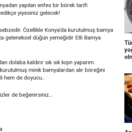
myadan yapılan enfes bir börek tarifi
dikçe yiyesiniz gelecek!
ebzedir. Özellikle Konya'da kurutulmuş bamya
Hatta geleneksel düğün yemeğidir Etli Bamya
Tüm
yo
ol
n dolaba kaldırır sık sık kışın yaparım.
 kurutulmuş minik bamyalardan alır böreğini
li hem de doyucu..
ler de beğenirsiniz...
a