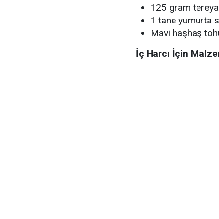
125 gram tereya
1 tane yumurta s
Mavi haşhaş to
İç Harcı İçin Malz