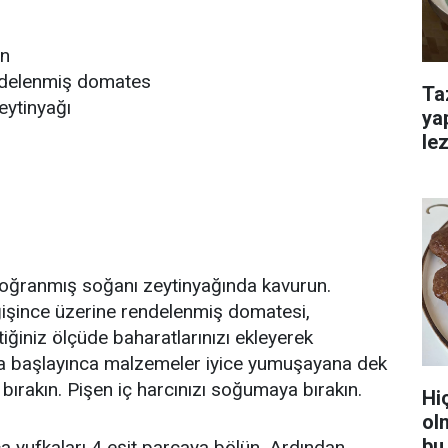
an
ndelenmiş domates
Ta
eytinyağı
ya
lez
 doğranmış soğanı zeytinyağında kavurun.
ğişince üzerine rendelenmiş domatesi,
iğiniz ölçüde baharatlarınızı ekleyerek
ya başlayınca malzemeler iyice yumuşayana dek
bırakın. Pişen iç harcınızı soğumaya bırakın.
Hi
ol
bu 
a yufkaları 4 eşit parçaya bölün. Ardından