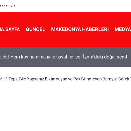
itene Ekle
A SAYFA
GÜNCEL
MAKEDONYA HABERLERI
MEDYA
ldu! Hem köy hem mahalle hayatı iç içe! İzmir'deki doğal semt
eğil 3 Tepsi Bile Yapsanız Bıktırmayan ve Pek Bilinmeyen Bamyalı Börek T