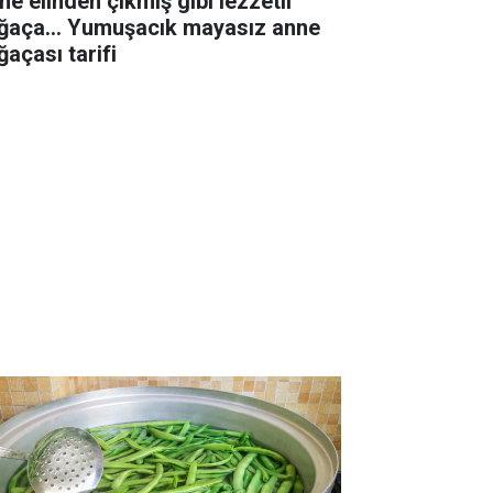
ne elinden çıkmış gibi lezzetli
ğaça... Yumuşacık mayasız anne
ğaçası tarifi