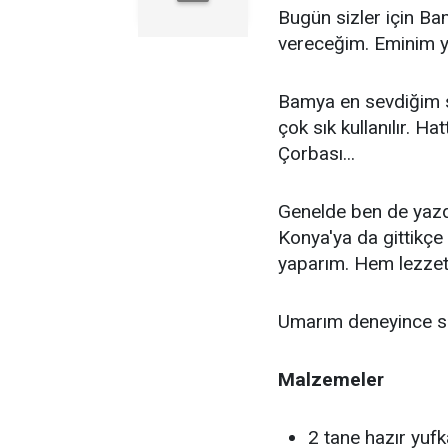
Bugün sizler için Ba
vereceğim. Eminim ye
Bamya en sevdiğim s
çok sık kullanılır. 
Çorbası...
Genelde ben de yazda
Konya'ya da gittikçe
yaparım. Hem lezzet
Umarım deneyince siz
Malzemeler
2 tane hazır yufk