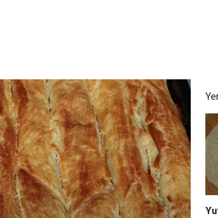
Yem
Yu