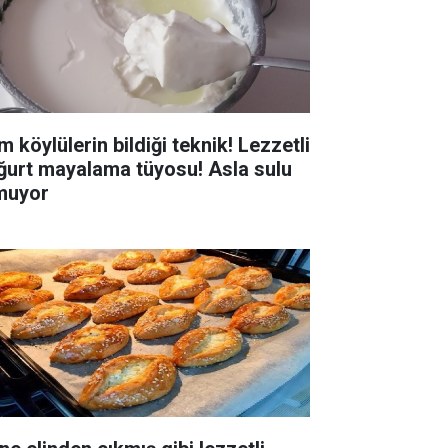
 köylülerin bildiği teknik! Lezzetli
ğurt mayalama tüyosu! Asla sulu
muyor