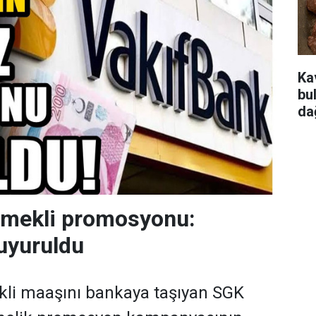
Ka
bu
da
emekli promosyonu:
uyuruldu
kli maaşını bankaya taşıyan SGK