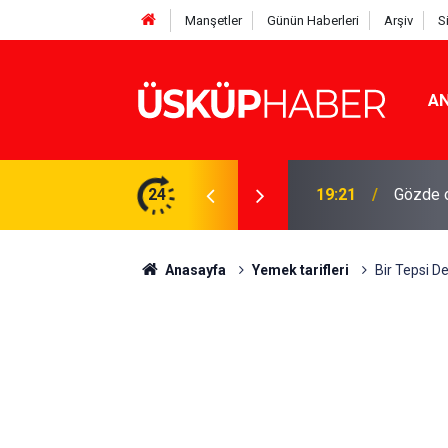
Manşetler
Günün Haberleri
Arşiv
S
AN
Rakamlar duyuruldu
24
19:21
Gözde o
Anasayfa
Yemek tarifleri
Bir Tepsi D