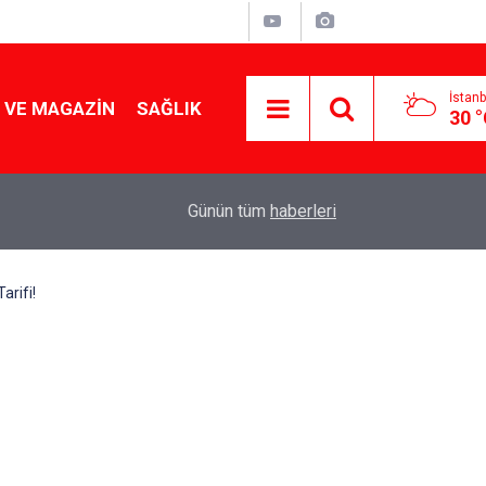
İstanb
 VE MAGAZIN
SAĞLIK
30 
Tencereden lokum gibi çıkacak: Sokak satıcılar
19:17
Günün tüm
haberleri
yapmanın sırrı
arifi!