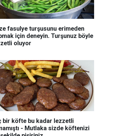
ze fasulye turşusunu erimeden
pmak için deneyin. Turşunuz böyle
zetli oluyor
ç bir köfte bu kadar lezzetli
mamıştı - Mutlaka sizde köftenizi
şekilde pişiriniz