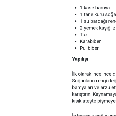
1 kase bamya
1 tane kuru soğ
1 su bardağı re
2 yemek kaşığı z
Tuz
Karabiber
Pul biber
Yapılışı
İlk olarak ince ince
Soğanların rengi de
bamyaları ve arzu ett
karıştırın. Kaynama
kısık ateşte pişmeye 
İç harcınız soğuyunc