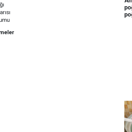
An
ğı
po
arısı
po
humu
emeler