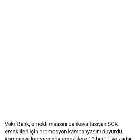
VakıfBank, emekli maaşını bankaya taşıyan SGK
emeklileri için promosyon kampanyasını duyurdu.
Kampanya kapsamında emeklilere 12 bin TL'ye kadar