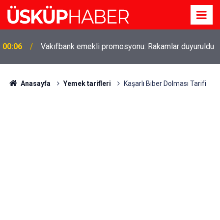
Gözde oldu! Hem köy hem mahalle hayatı iç içe!
19:21
İzmir'deki doğal semt
Anasayfa
Yemek tarifleri
Kaşarlı Biber Dolması Tarifi