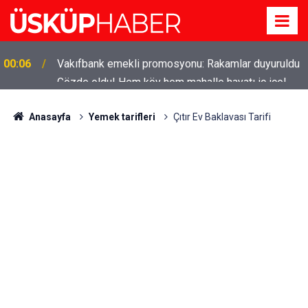
Gözde oldu! Hem köy hem mahalle hayatı iç içe!
19:21
İzmir'deki doğal semt
Anasayfa
Yemek tarifleri
Çıtır Ev Baklavası Tarifi