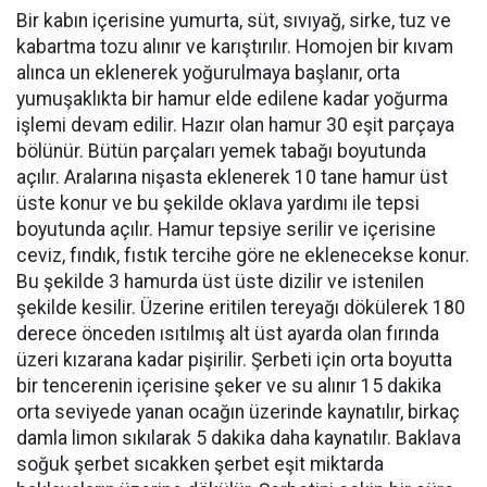
Bir kabın içerisine yumurta, süt, sıvıyağ, sirke, tuz ve
kabartma tozu alınır ve karıştırılır. Homojen bir kıvam
alınca un eklenerek yoğurulmaya başlanır, orta
yumuşaklıkta bir hamur elde edilene kadar yoğurma
işlemi devam edilir. Hazır olan hamur 30 eşit parçaya
bölünür. Bütün parçaları yemek tabağı boyutunda
açılır. Aralarına nişasta eklenerek 10 tane hamur üst
üste konur ve bu şekilde oklava yardımı ile tepsi
boyutunda açılır. Hamur tepsiye serilir ve içerisine
ceviz, fındık, fıstık tercihe göre ne eklenecekse konur.
Bu şekilde 3 hamurda üst üste dizilir ve istenilen
şekilde kesilir. Üzerine eritilen tereyağı dökülerek 180
derece önceden ısıtılmış alt üst ayarda olan fırında
üzeri kızarana kadar pişirilir. Şerbeti için orta boyutta
bir tencerenin içerisine şeker ve su alınır 15 dakika
orta seviyede yanan ocağın üzerinde kaynatılır, birkaç
damla limon sıkılarak 5 dakika daha kaynatılır. Baklava
soğuk şerbet sıcakken şerbet eşit miktarda