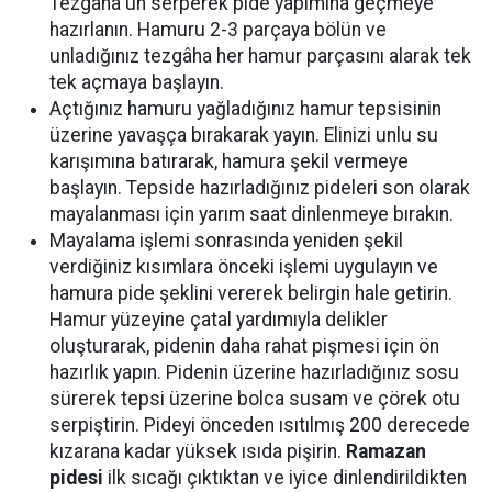
Tezgâha un serperek pide yapımına geçmeye
hazırlanın. Hamuru 2-3 parçaya bölün ve
unladığınız tezgâha her hamur parçasını alarak tek
tek açmaya başlayın.
Açtığınız hamuru yağladığınız hamur tepsisinin
üzerine yavaşça bırakarak yayın. Elinizi unlu su
karışımına batırarak, hamura şekil vermeye
başlayın. Tepside hazırladığınız pideleri son olarak
mayalanması için yarım saat dinlenmeye bırakın.
Mayalama işlemi sonrasında yeniden şekil
verdiğiniz kısımlara önceki işlemi uygulayın ve
hamura pide şeklini vererek belirgin hale getirin.
Hamur yüzeyine çatal yardımıyla delikler
oluşturarak, pidenin daha rahat pişmesi için ön
hazırlık yapın. Pidenin üzerine hazırladığınız sosu
sürerek tepsi üzerine bolca susam ve çörek otu
serpiştirin. Pideyi önceden ısıtılmış 200 derecede
kızarana kadar yüksek ısıda pişirin.
Ramazan
pidesi
ilk sıcağı çıktıktan ve iyice dinlendirildikten