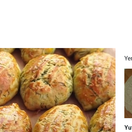
Yem
Yu