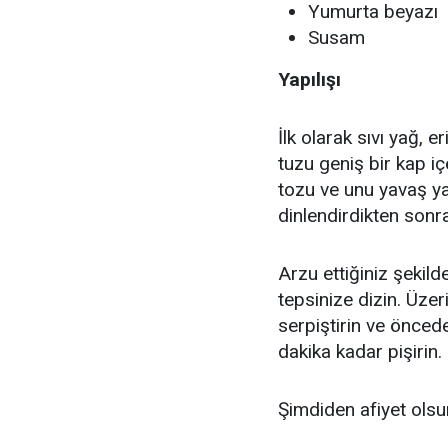
Yumurta beyazı
Susam
Yapılışı
İlk olarak sıvı yağ, 
tuzu geniş bir kap i
tozu ve unu yavaş y
dinlendirdikten sonra
Arzu ettiğiniz şekilde
tepsinize dizin. Üze
serpiştirin ve öncede
dakika kadar pişirin.
Şimdiden afiyet olsun