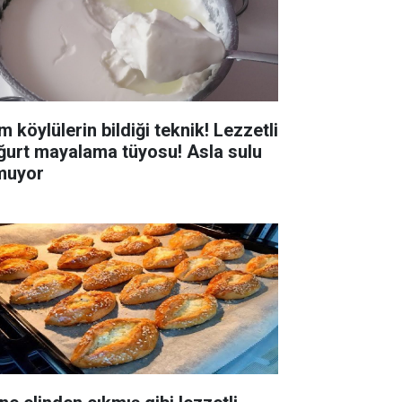
 köylülerin bildiği teknik! Lezzetli
ğurt mayalama tüyosu! Asla sulu
muyor