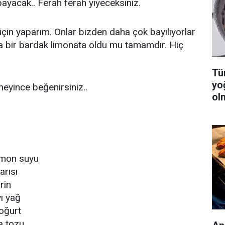
bayacak.. Ferah ferah yiyeceksiniz.
 için yaparım. Onlar bizden daha çok bayılıyorlar
a bir bardak limonata oldu mu tamamdır. Hiç
Tüm
yo
eyince beğenirsiniz..
ol
imon suyu
arısı
rin
ı yağ
oğurt
a tozu