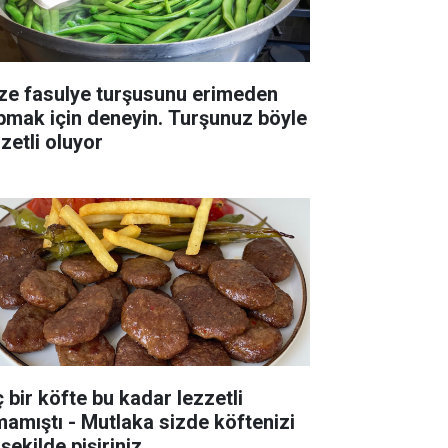
ze fasulye turşusunu erimeden
pmak için deneyin. Turşunuz böyle
zetli oluyor
ç bir köfte bu kadar lezzetli
mamıştı - Mutlaka sizde köftenizi
şekilde pişiriniz