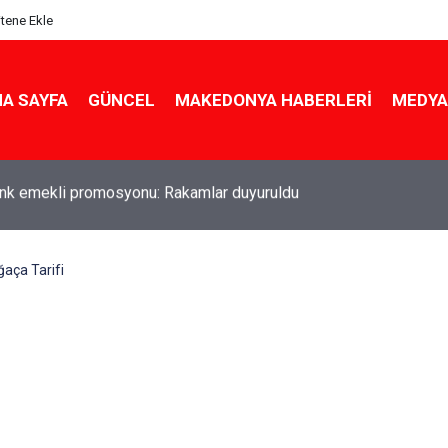
itene Ekle
A SAYFA
GÜNCEL
MAKEDONYA HABERLERI
MEDYA
ldu! Hem köy hem mahalle hayatı iç içe! İzmir'deki doğal semt
aça Tarifi