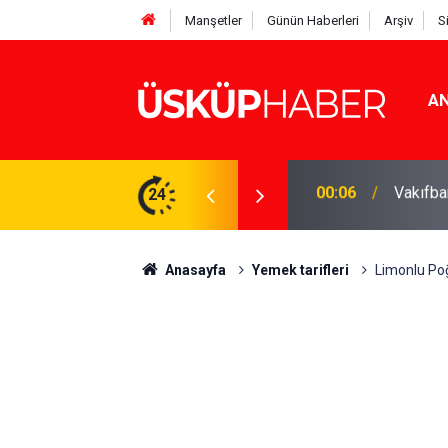
Manşetler
Günün Haberleri
Arşiv
S
AN
Rakamlar duyuruldu
24
19:21
Gözde o
Anasayfa
Yemek tarifleri
Limonlu Poğ