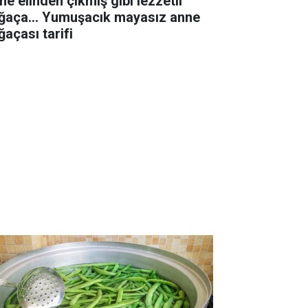
ne elinden çıkmış gibi lezzetli
ğaça... Yumuşacık mayasız anne
ğaçası tarifi