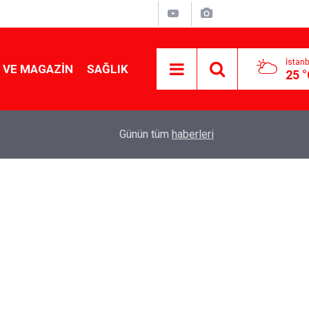
İstanb
 VE MAGAZIN
SAĞLIK
25 
Tencereden lokum gibi çıkacak: Sokak satıcılar
19:17
Günün tüm
haberleri
yapmanın sırrı