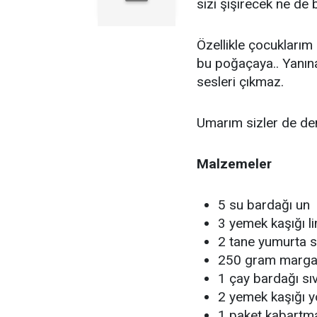
sizi şişirecek ne de 
Özellikle çocuklarım
bu poğaçaya.. Yanın
sesleri çıkmaz.
Umarım sizler de den
Malzemeler
5 su bardağı un
3 yemek kaşığı l
2 tane yumurta s
250 gram marga
1 çay bardağı sıv
2 yemek kaşığı y
1 paket kabartm