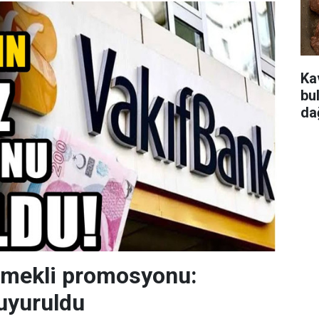
Ka
bu
da
emekli promosyonu:
uyuruldu