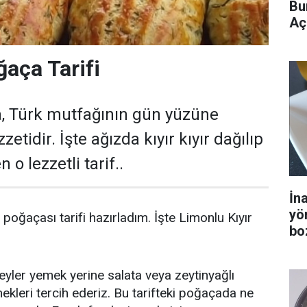
Bu
Aç
aça Tarifi
, Türk mutfağının gün yüzüne
etidir. İşte ağızda kıyır kıyır dağılıp
 o lezzetli tarif..
İn
yö
 poğaçası tarifi hazırladım. İşte Limonlu Kıyır
bo
eyler yemek yerine salata veya zeytinyağlı
kleri tercih ederiz. Bu tarifteki poğaçada ne