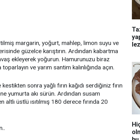
Ta
ya
eritilmiş margarin, yoğurt, mahlep, limon suyu ve
lez
çerisinde güzelce karıştırın. Ardından kabartma
avaş ekleyerek yoğurun. Hamurunuzu biraz
 toparlayın ve yarım santim kalınlığında açın.
 kestikten sonra yağlı fırın kağıdı serdiğiniz fırın
rine yumurta akı sürün. Ardından susam
n altlı üstlü ısıtılmış 180 derece fırında 20
Hi
..
ol
bu 