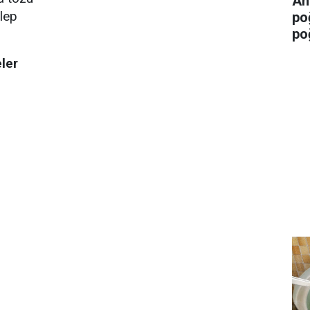
An
hlep
po
po
ler