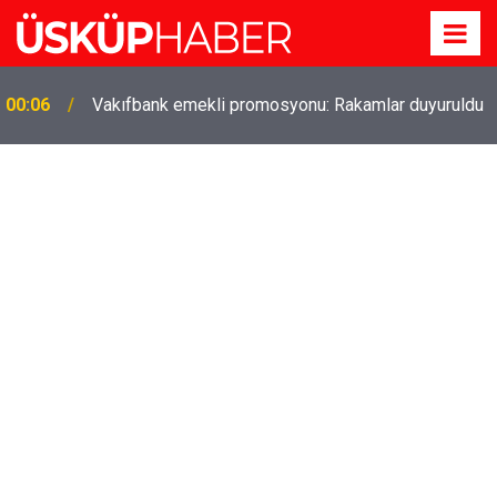
Gözde oldu! Hem köy hem mahalle hayatı iç içe!
19:21
İzmir'deki doğal semt