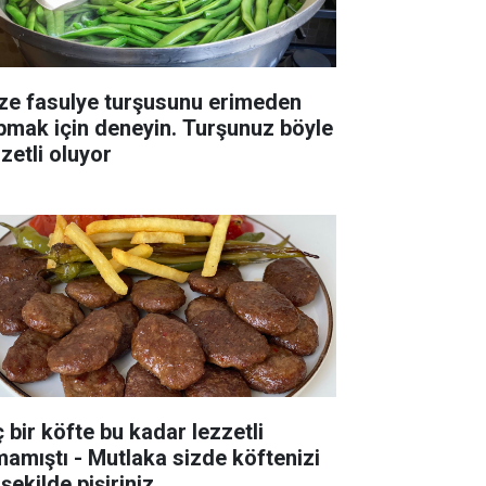
ze fasulye turşusunu erimeden
pmak için deneyin. Turşunuz böyle
zetli oluyor
ç bir köfte bu kadar lezzetli
mamıştı - Mutlaka sizde köftenizi
şekilde pişiriniz