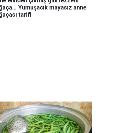
ne elinden çıkmış gibi lezzetli
ğaça... Yumuşacık mayasız anne
ğaçası tarifi