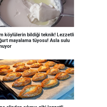
 köylülerin bildiği teknik! Lezzetli
ğurt mayalama tüyosu! Asla sulu
muyor