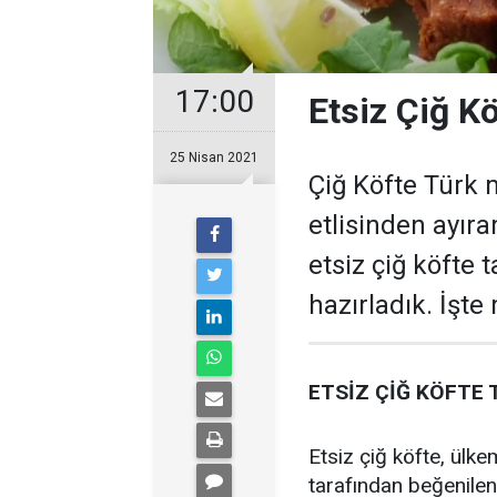
17:00
Etsiz Çiğ Kö
25 Nisan 2021
Çiğ Köfte Türk m
etlisinden ayır
etsiz çiğ köfte t
hazırladık. İşte 
ETSİZ ÇİĞ KÖFTE 
Etsiz çiğ köfte, ülke
tarafından beğenilen 