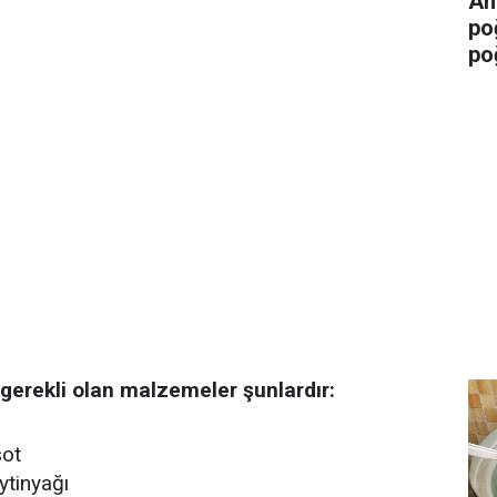
An
po
po
n gerekli olan malzemeler şunlardır:
sot
ytinyağı