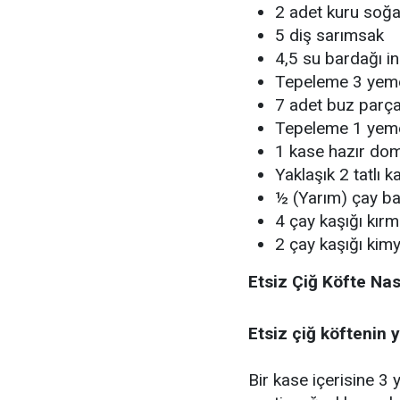
2 adet kuru soğ
5 diş sarımsak
4,5 su bardağı i
Tepeleme 3 yeme
7 adet buz parça
Tepeleme 1 yemek
1 kase hazır do
Yaklaşık 2 tatlı 
½ (Yarım) çay ba
4 çay kaşığı kırm
2 çay kaşığı kim
Etsiz Çiğ Köfte Nası
Etsiz çiğ köftenin 
Bir kase içerisine 3 