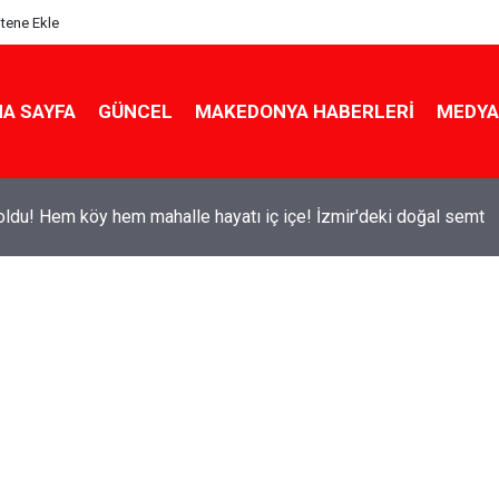
itene Ekle
A SAYFA
GÜNCEL
MAKEDONYA HABERLERI
MEDYA
ldu! Hem köy hem mahalle hayatı iç içe! İzmir'deki doğal semt