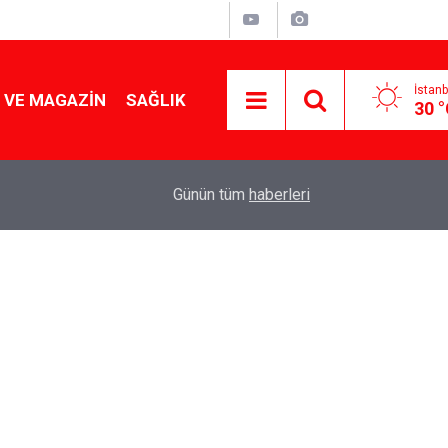
İstanb
 VE MAGAZIN
SAĞLIK
30 
Tencereden lokum gibi çıkacak: Sokak satıcılar
19:17
Günün tüm
haberleri
yapmanın sırrı