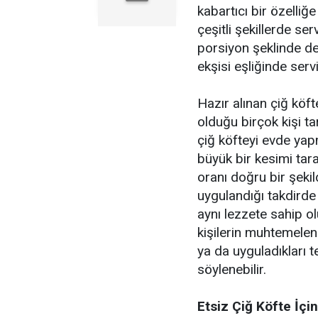
kabartıcı bir özelliğ
çeşitli şekillerde ser
porsiyon şeklinde de
ekşisi eşliğinde serv
Hazır alınan çiğ köft
olduğu birçok kişi ta
çiğ köfteyi evde ya
büyük bir kesimi tar
oranı doğru bir şekil
uygulandığı takdirde 
aynı lezzete sahip o
kişilerin muhtemelen
ya da uyguladıkları t
söylenebilir.
Etsiz Çiğ Köfte İçi