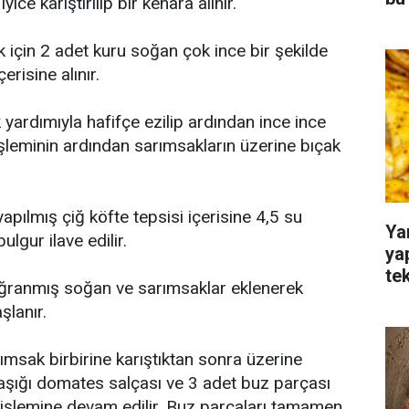
yice karıştırılıp bir kenara alınır.
 için 2 adet kuru soğan çok ince bir şekilde
erisine alınır.
 yardımıyla hafifçe ezilip ardından ince ince
leminin ardından sarımsakların üzerine bıçak
pılmış çiğ köfte tepsisi içerisine 4,5 su
Ya
lgur ilave edilir.
ya
te
ğranmış soğan ve sarımsaklar eklenerek
lanır.
ımsak birbirine karıştıktan sonra üzerine
şığı domates salçası ve 3 adet buz parçası
 işlemine devam edilir. Buz parçaları tamamen