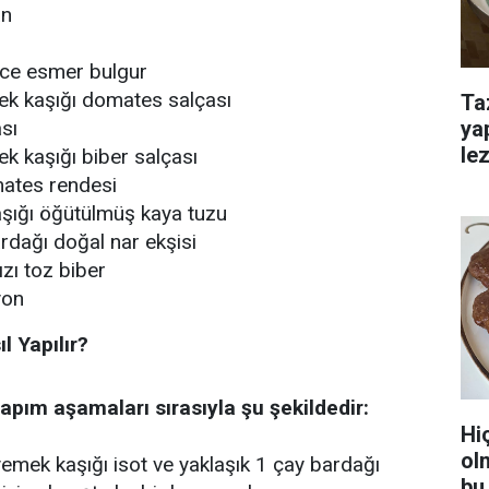
an
nce esmer bulgur
k kaşığı domates salçası
Ta
ya
sı
lez
 kaşığı biber salçası
mates rendesi
kaşığı öğütülmüş kaya tuzu
rdağı doğal nar ekşisi
ızı toz biber
yon
l Yapılır?
yapım aşamaları sırasıyla şu şekildedir:
Hi
ol
yemek kaşığı isot ve yaklaşık 1 çay bardağı
bu 