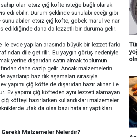
e sahip olan etsiz çiğ köfte isteğe bağlı olarak
vis edilebilir. Dürüm şeklinde sunulabileceği gibi
 sunulabilen etsiz çiğ köfte, göbek marul ve nar
is edildiğinde daha da lezzetli bir duruma gelir.
Tüm
e ile evde yapılan arasında büyük bir lezzet farkı
yo
rafından dile getirilir. Bu yaygın görüş nedeniyle
ol
pmak yerine dışarıdan satın almak toplumun
afından daha cazip gelir. Ancak malzemelerin
de ayarlanıp hazırlık aşamaları sırasıyla
ev yapımı çiğ köfte de dışarıdan hazır alınan ile
lur. Ev yapımı çiğ köfteden aynı lezzeti alamayan
 çiğ köfteyi hazırlarken kullandıkları malzemeler
ekniklerde ufak da olsa bazı hatalar yaptıkları
n Gerekli Malzemeler Nelerdir?