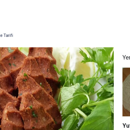
e Tarifi
Yem
Yu