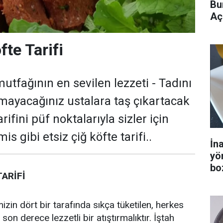
Bu
Aç
fte Tarifi
utfağının en sevilen lezzeti - Tadını
amayacağınız ustalara taş çıkartacak
arifini püf noktalarıyla sizler için
mis gibi etsiz çiğ köfte tarifi..
İn
yö
bo
TARİFİ
mizin dört bir tarafında sıkça tüketilen, herkes
son derece lezzetli bir atıştırmalıktır. İştah