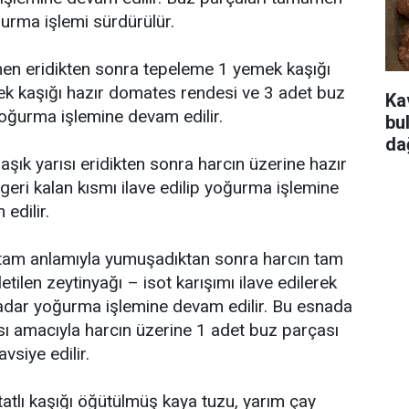
urma işlemi sürdürülür.
en eridikten sonra tepeleme 1 yemek kaşığı
ek kaşığı hazır domates rendesi ve 3 adet buz
Ka
 yoğurma işlemine devam edilir.
bu
da
aşık yarısı eridikten sonra harcın üzerine hazır
eri kalan kısmı ilave edilip yoğurma işlemine
edilir.
r tam anlamıyla yumuşadıktan sonra harcın tam
tilen zeytinyağı – isot karışımı ilave edilerek
kadar yoğurma işlemine devam edilir. Bu esnada
 amacıyla harcın üzerine 1 adet buz parçası
vsiye edilir.
tatlı kaşığı öğütülmüş kaya tuzu, yarım çay