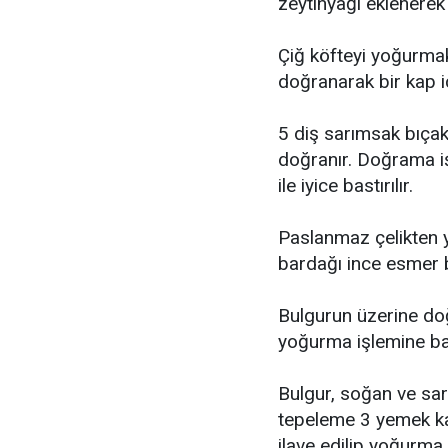
zeytinyağı eklenerek i
Çiğ köfteyi yoğurmak
doğranarak bir kap iç
5 diş sarımsak bıçak
doğranır. Doğrama iş
ile iyice bastırılır.
Paslanmaz çelikten ya
bardağı ince esmer bu
Bulgurun üzerine do
yoğurma işlemine baş
Bulgur, soğan ve sar
tepeleme 3 yemek ka
ilave edilip yoğurma