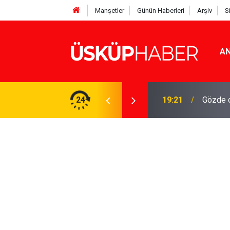
Manşetler
Günün Haberleri
Arşiv
S
AN
Rakamlar duyuruldu
24
19:21
Gözde o