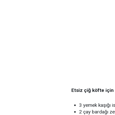
Etsiz çiğ köfte içi
3 yemek kaşığı i
2 çay bardağı ze