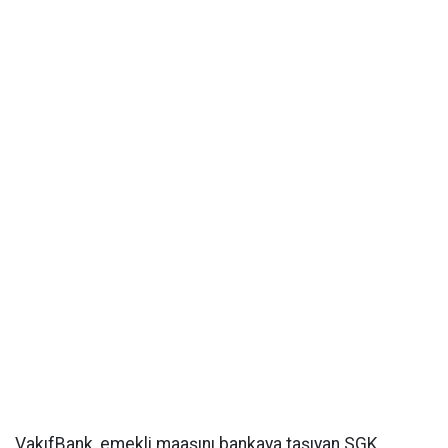
VakıfBank, emekli maaşını bankaya taşıyan SGK