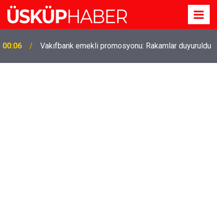
00:06
Vakıfbank emekli promosyonu: Rakamlar duyuruldu
Gözde oldu! Hem köy hem mahalle hayatı iç içe!
19:21
İzmir'deki doğal semt