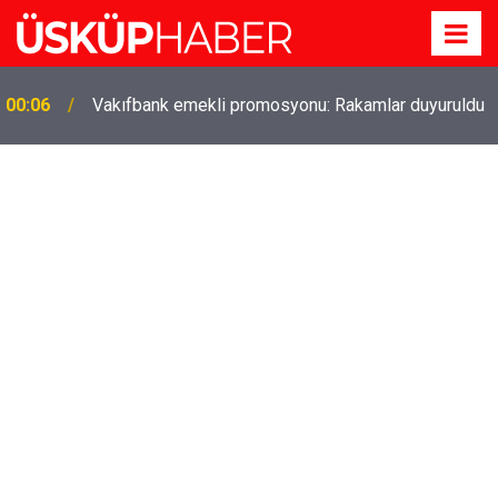
00:06
Vakıfbank emekli promosyonu: Rakamlar duyuruldu
Gözde oldu! Hem köy hem mahalle hayatı iç içe!
19:21
İzmir'deki doğal semt