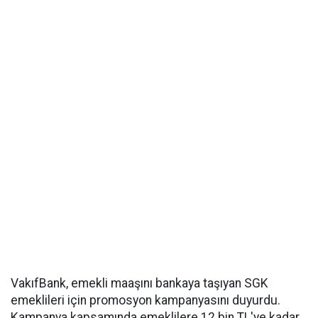
VakıfBank, emekli maaşını bankaya taşıyan SGK
emeklileri için promosyon kampanyasını duyurdu.
Kampanya kapsamında emeklilere 12 bin TL'ye kadar