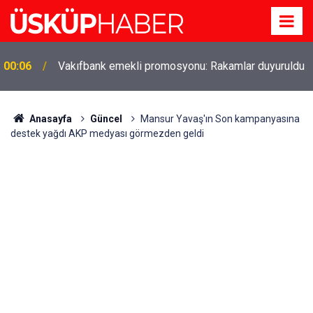
Gözde oldu! Hem köy hem mahalle hayatı iç içe!
19:21
İzmir'deki doğal semt
Anasayfa
Güncel
Mansur Yavaş'ın Son kampanyasına
destek yağdı AKP medyası görmezden geldi