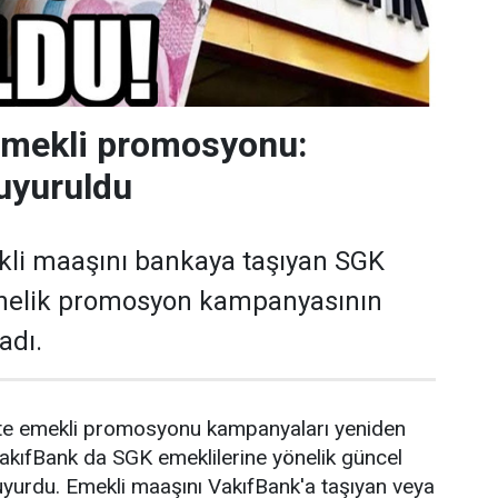
emekli promosyonu:
uyuruldu
kli maaşını bankaya taşıyan SGK
önelik promosyon kampanyasının
adı.
ikte emekli promosyonu kampanyaları yeniden
akıfBank da SGK emeklilerine yönelik güncel
yurdu. Emekli maaşını VakıfBank'a taşıyan veya