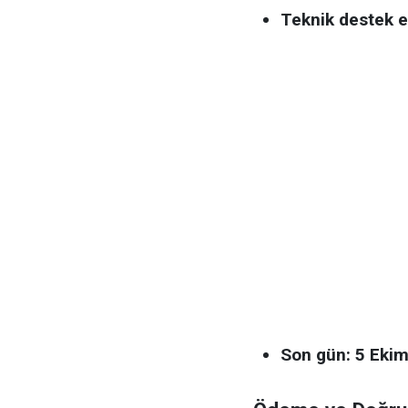
Teknik destek e
Son gün:
5 Ekim