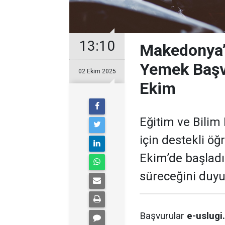
13:10
Makedonya’d
Yemek Başvu
02 Ekim 2025
Ekim
Eğitim ve Bilim
için destekli ö
Ekim’de başladı
süreceğini duyu
Başvurular
e-uslug