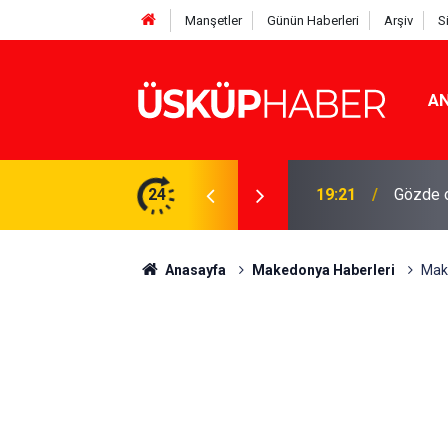
Manşetler
Günün Haberleri
Arşiv
S
AN
Rakamlar duyuruldu
24
19:21
Gözde o
Anasayfa
Makedonya Haberleri
Make