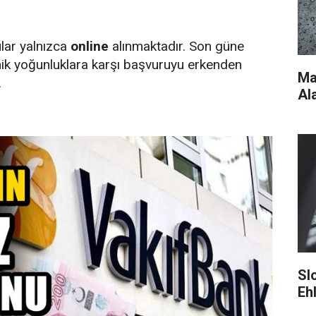
lar yalnızca
online
alınmaktadır. Son güne
nik yoğunluklara karşı başvuruyu erkenden
Ma
.
Ala
Sl
Eh