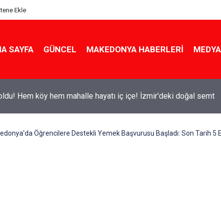
itene Ekle
A SAYFA
GÜNCEL
MAKEDONYA HABERLERI
MEDYA
ldu! Hem köy hem mahalle hayatı iç içe! İzmir'deki doğal semt
donya’da Öğrencilere Destekli Yemek Başvurusu Başladı: Son Tarih 5 