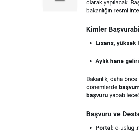
olarak yapılacak. Baş
bakanlığın resmi inte
Kimler Başvurabi
Lisans, yüksek 
Aylık hane gelir
Bakanlık, daha önce
dönemlerde
başvur
başvuru
yapabileceği
Başvuru ve Dest
Portal:
e-uslugi