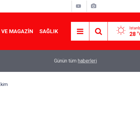
İstanb
 VE MAGAZIN
SAĞLIK
28 
Tencereden lokum gibi çıkacak: Sokak satıcılar
19:17
Günün tüm
haberleri
yapmanın sırrı
Ekim