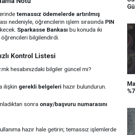
lama Notu
Gü
lerinde
temassız ödemelerde artırılmış
sı nedeniyle, öğrencilerin işlem sırasında
PIN
kecek.
Sparkasse Bankası
bu konuda iki
ğrencileri bilgilendirdi.
ızlı Kontrol Listesi
.mk hesabınızdaki bilgiler güncel mi?
Ma
 ilişkin
gerekli belgeleri
hazır bulundurun.
%7
mladıktan sonra
onay/başvuru numarasını
 kullanıma hazır hale getirin; temassız işlemlerde