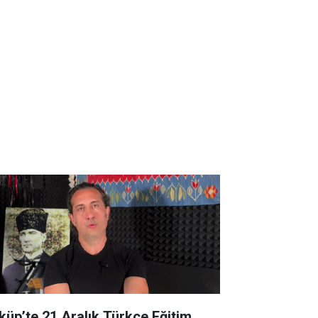
küp’te 21 Aralık Türkçe Eğitim