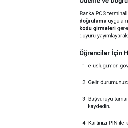
Ödeme ve Doğru
Banka POS terminal
doğrulama
uygulama
kodu girmeleri
gere
duyuru yayımlayarak ö
Öğrenciler İçin H
e-uslugi.mon.gov
Gelir durumunuza
Başvuruyu tama
kaydedin.
Kartınızı PIN ile