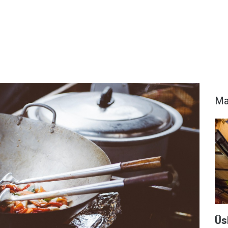
Ma
Üs