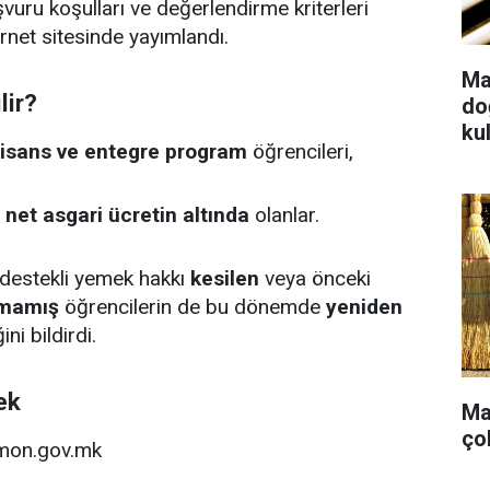
vuru koşulları ve değerlendirme kriterleri
rnet sitesinde yayımlandı.
Ma
lir?
do
kul
lisans ve entegre program
öğrencileri,
i net asgari ücretin altında
olanlar.
 destekli yemek hakkı
kesilen
veya önceki
mamış
öğrencilerin de bu dönemde
yeniden
ni bildirdi.
ek
Ma
ço
.mon.gov.mk