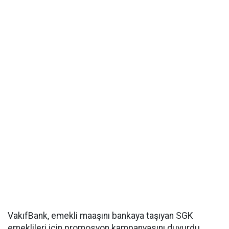
VakıfBank, emekli maaşını bankaya taşıyan SGK
emeklileri için promosyon kampanyasını duyurdu.