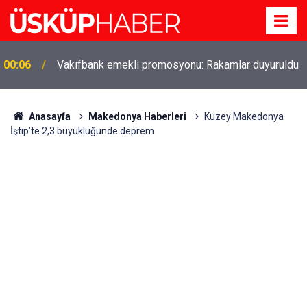
Gözde oldu! Hem köy hem mahalle hayatı iç içe!
19:21
İzmir'deki doğal semt
Anasayfa
Makedonya Haberleri
Kuzey Makedonya
İştip’te 2,3 büyüklüğünde deprem