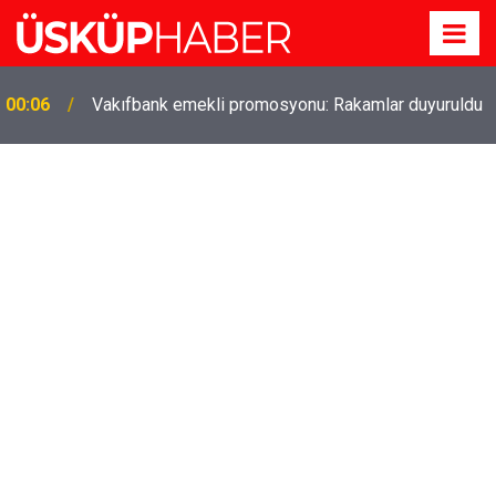
00:06
Vakıfbank emekli promosyonu: Rakamlar duyuruldu
Gözde oldu! Hem köy hem mahalle hayatı iç içe!
19:21
İzmir'deki doğal semt