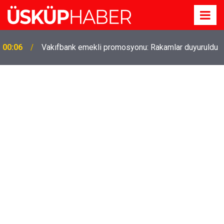
00:06
Vakıfbank emekli promosyonu: Rakamlar duyuruldu
Gözde oldu! Hem köy hem mahalle hayatı iç içe!
19:21
İzmir'deki doğal semt