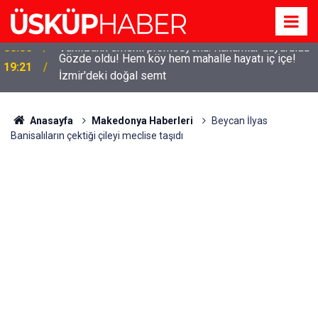
Gözde oldu! Hem köy hem mahalle hayatı iç içe!
19:21
İzmir'deki doğal semt
Anasayfa
Makedonya Haberleri
Beycan İlyas
Banisalıların çektiği çileyi meclise taşıdı