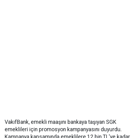
VakıfBank, emekli maaşını bankaya taşıyan SGK
emeklileri için promosyon kampanyasını duyurdu.
Kampanya kapsamında emeklilere 12 bin TL'ye kadar