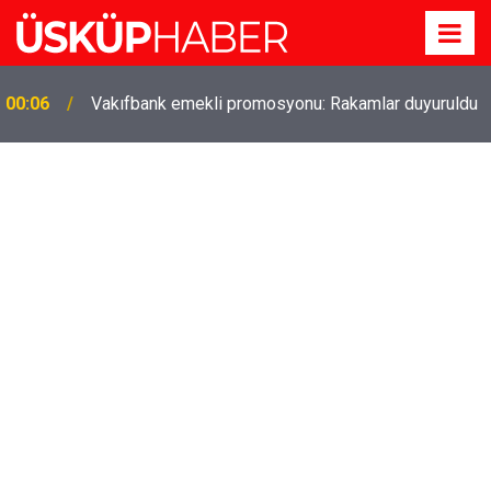
Gözde oldu! Hem köy hem mahalle hayatı iç içe!
19:21
İzmir'deki doğal semt