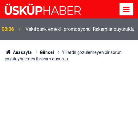
00:06
Vakıfbank emekli promosyonu: Rakamlar duyuruldu
Gözde oldu! Hem köy hem mahalle hayatı iç içe!
19:21
İzmir'deki doğal semt
Anasayfa
Güncel
Yıllardır çözülemeyen bir sorun
çözülüyor! Enes İbrahim duyurdu