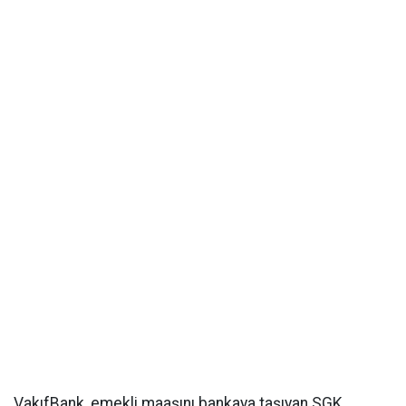
VakıfBank, emekli maaşını bankaya taşıyan SGK