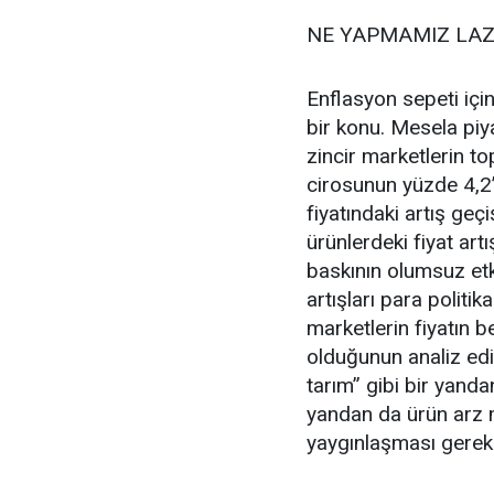
NE YAPMAMIZ LAZ
Enflasyon sepeti içi
bir konu. Mesela piya
zincir marketlerin to
cirosunun yüzde 4,2
fiyatındaki artış geç
ürünlerdeki fiyat art
baskının olumsuz etk
artışları para politik
marketlerin fiyatın b
olduğunun analiz ed
tarım” gibi bir yandan
yandan da ürün arz m
yaygınlaşması gereki