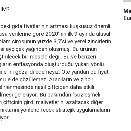
IM?
Ma
Eu
ndeki gıda fiyatlarının artması kuşkusuz önemli
sa verilerine göre 2020’nin ilk 9 ayında ulusal
plam cirosunun yüzde 3,7’si ve yerel zincirlerin
’si ayçiçek yağından oluşmuş. Bu ürünün
iştirilecek bir mesele değil. Bu ve benzeri
ışların enflasyonda oluşturduğu yukarı yönlü
ilerini gözardı edemeyiz. Öte yandan bu fiyat
ası ile de çözülemez. Aracıların ve zincir
elirlenmesinde nasıl çiftçiden daha etkili
ilmesi gerekiyor. Bu bakımdan “sözleşmeli
 çiftçinin girdi maliyetlerini azaltacak diğer
iktarını yönlendirecek stratejik uygulamaların
yor.