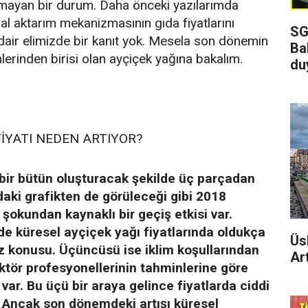
ayan bir durum. Daha önceki yazılarımda
sal aktarım mekanizmasının gıda fiyatlarını
SG
dair elimizde bir kanıt yok. Mesela son dönemin
Ba
nlerinden birisi olan ayçiçek yağına bakalım.
du
FİYATI NEDEN ARTIYOR?
bir bütün oluşturacak şekilde üç parçadan
ıdaki grafikten de görüleceği gibi 2018
şokundan kaynaklı bir geçiş etkisi var.
de küresel ayçiçek yağı fiyatlarında oldukça
Üs
öz konusu. Üçüncüsü ise iklim koşullarından
Art
ktör profesyonellerinin tahminlerine göre
ar. Bu üçü bir araya gelince fiyatlarda ciddi
. Ancak son dönemdeki artışı küresel