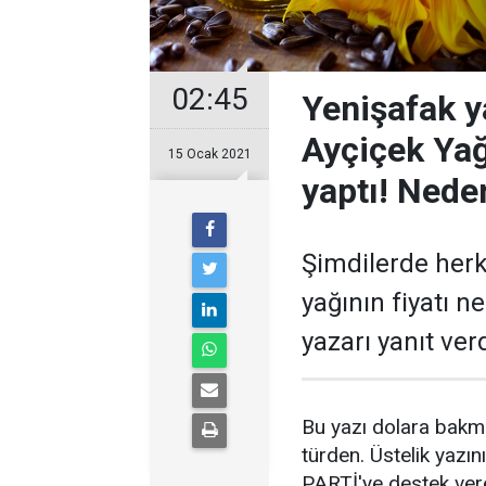
02:45
Yenişafak y
Ayçiçek Yağ
15 Ocak 2021
yaptı! Neden
Şimdilerde herk
yağının fiyatı 
yazarı yanıt verd
Bu yazı dolara bakm
türden. Üstelik yazın
PARTİ'ye destek ver