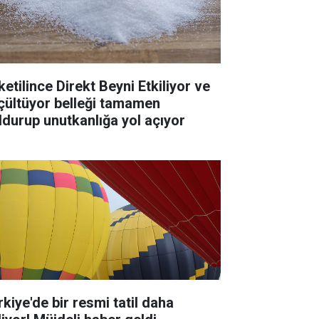
ketilince Direkt Beyni Etkiliyor ve
çültüyor belleği tamamen
ldurup unutkanlığa yol açıyor
rkiye'de bir resmi tatil daha