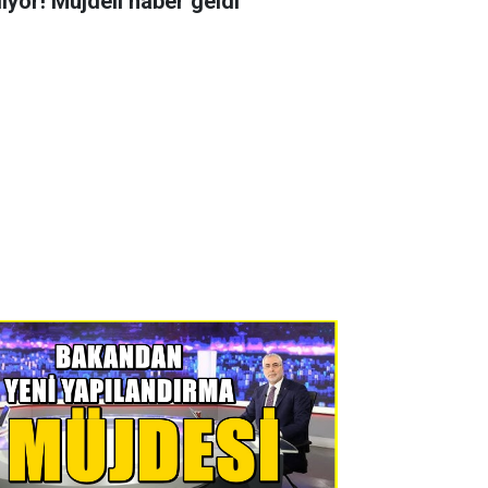
liyor! Müjdeli haber geldi