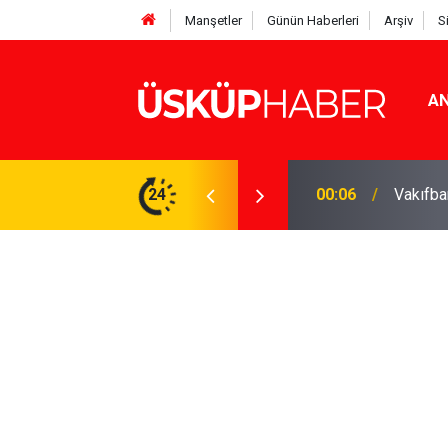
Manşetler
Günün Haberleri
Arşiv
S
AN
Rakamlar duyuruldu
24
19:21
Gözde o