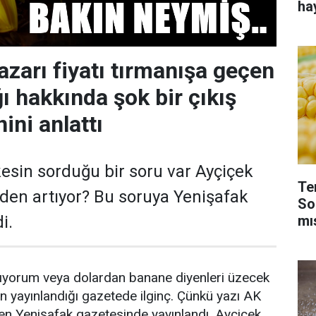
ha
azarı fiyatı tırmanışa geçen
ı hakkında şok bir çıkış
ini anlattı
esin sorduğu bir soru var Ayçiçek
Te
neden artıyor? Bu soruya Yenişafak
So
mı
i.
ıyorum veya dolardan banane diyenleri üzecek
ın yayınlandığı gazetede ilginç. Çünkü yazı AK
en Yenişafak gazetesinde yayınlandı. Ayçiçek