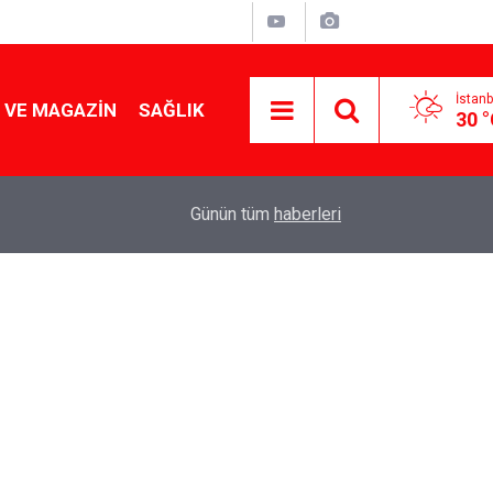
İstanb
 VE MAGAZIN
SAĞLIK
30 
Tencereden lokum gibi çıkacak: Sokak satıcılar
19:17
Günün tüm
haberleri
yapmanın sırrı