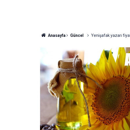
Anasayfa
Güncel
Yenişafak yazarı fiyat