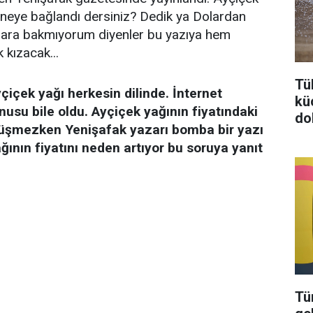
şı neye bağlandı dersiniz? Dedik ya Dolardan
ara bakmıyorum diyenler bu yazıya hem
kızacak...
Tü
içek yağı herkesin dilinde. İnternet
kü
usu bile oldu. Ayçiçek yağının fiyatındaki
do
üşmezken Yenişafak yazarı bomba bir yazı
ının fiyatını neden artıyor bu soruya yanıt
Tü