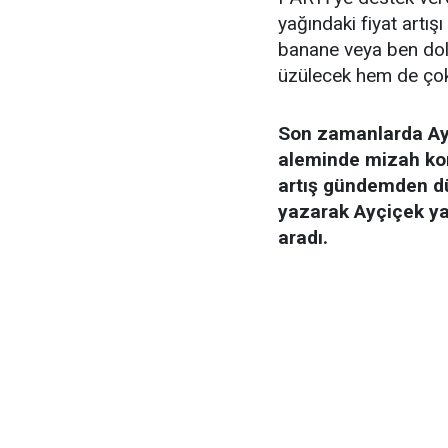
yağındaki fiyat artı
banane veya ben dol
üzülecek hem de çok 
Son zamanlarda Ayç
aleminde mizah kon
artış gündemden d
yazarak Ayçiçek yağ
aradı.