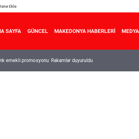
itene Ekle
A SAYFA
GÜNCEL
MAKEDONYA HABERLERI
MEDYA
ldu! Hem köy hem mahalle hayatı iç içe! İzmir'deki doğal semt