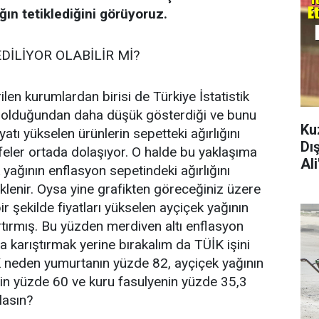
ığın tetiklediğini görüyoruz.
EDİLİYOR OLABİLİR Mİ?
len kurumlardan birisi de Türkiye İstatistik
 olduğundan daha düşük gösterdiği ve bunu
Ku
yatı yükselen ürünlerin sepetteki ağırlığını
Dı
eler ortada dolaşıyor. O halde bu yaklaşıma
Al
yağının enflasyon sepetindeki ağırlığını
lenir. Oysa yine grafikten göreceğiniz üzere
r şekilde fiyatları yükselen ayçiçek yağının
artırmış. Bu yüzden merdiven altı enflasyon
a karıştırmak yerine bırakalım da TÜİK işini
K neden yumurtanın yüzde 82, ayçiçek yağının
n yüzde 60 ve kuru fasulyenin yüzde 35,3
klasın?