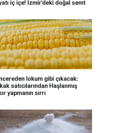
yatı iç içe! İzmir'deki doğal semt
ncereden lokum gibi çıkacak:
kak satıcılarından Haşlanmış
sır yapmanın sırrı