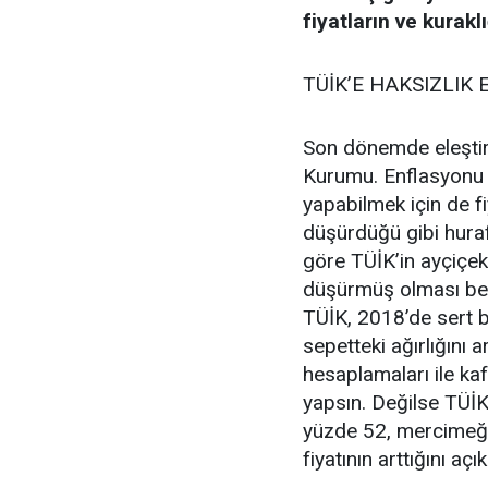
fiyatların ve kurakl
TÜİK’E HAKSIZLIK 
Son dönemde eleştiri
Kurumu. Enflasyonu
yapabilmek için de fi
düşürdüğü gibi huraf
göre TÜİK’in ayçiçek 
düşürmüş olması bek
TÜİK, 2018’de sert bi
sepetteki ağırlığını 
hesaplamaları ile kaf
yapsın. Değilse TÜİ
yüzde 52, mercimeği
fiyatının arttığını açı