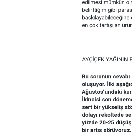
edilmesi mümkün olm
belirttiğim gibi para
baskılayabileceğine 
en çok tartışılan ürü
AYÇİÇEK YAĞININ 
Bu sorunun cevabı 
oluşuyor. İlki aşağ
Ağustos’undaki kur 
İkincisi son dönem
sert bir yükseliş s
dolayı rekoltede se
yüzde 20-25 düşüş v
bir artış görüyoruz